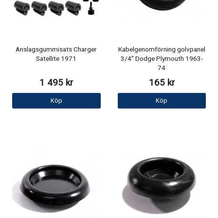
Anslagsgummisats Charger
Kabelgenomförning golvpanel
Satellite 1971
3/4" Dodge Plymouth 1963-
74
1 495 kr
165 kr
Köp
Köp