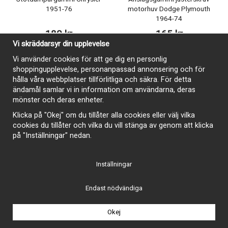
1951-76
motorhuv Dodge Plymouth
1964-74
180 kr
165 kr
Vi skräddarsyr din upplevelse
Köp
Köp
Vi använder cookies för att ge dig en personlig
shoppingupplevelse, personanpassad annonsering och för
hålla våra webbplatser tillförlitliga och säkra. För detta
ändamål samlar vi in information om användarna, deras
mönster och deras enheter.
Klicka på "Okej" om du tillåter alla cookies eller välj vilka
cookies du tillåter och vilka du vill stänga av genom att klicka
på "Inställningar" nedan.
Inställningar
Endast nödvändiga
Bagagerumslist 1960-76
Kabelgenomförning
Okej
nummerplåtsbelysning Dodge