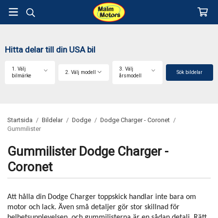
Hitta delar till din USA bil
1. Välj
3. Välj
2. Välj modell
Sök bildelar
bilmärke
årsmodell
Startsida
/
Bildelar
/
Dodge
/
Dodge Charger - Coronet
/
Gummilister
Gummilister Dodge Charger -
Coronet
Att hålla din Dodge Charger toppskick handlar inte bara om
motor och lack. Även små detaljer gör stor skillnad för
helhetsupplevelsen, och gummilisterna är en sådan detalj. Rätt