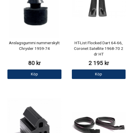
Anslagsgummi nummerskylt
HT-List Flocked Dart 64-66,
Chrysler 1959-74
Coronet Satellite 1968-70 2
dr HT
80 kr
2 195 kr
Köp
Köp