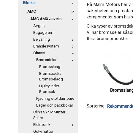
Bildelar
På Malm Motors har vi e
säkerheten och prestan
AMC
komponenter som hjälpe
AMC AMX Javelin
Avgas
Olika typer av bromsdela
Vi har bromsdelar såso
Bagagerum
flera bromsprodukter.
Belysning
Bränslesystem
Chassi
Bromsdelar
Bromsslang
Bromsbackar -
Bromsbelägg
Hjulcylinder-
Bromsslan
Bromsok
Fjädring stötdämpare
Lager och packboxar
Sortering
Clips Skruv Mutter
Shims
Elektronik
Golvmattor