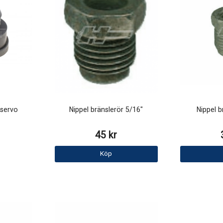
sservo
Nippel bränslerör 5/16"
Nippel b
45 kr
Köp