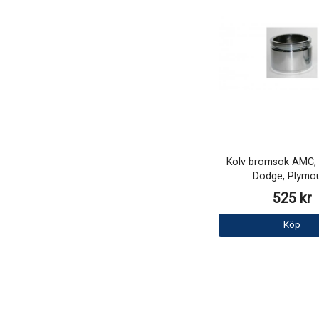
Kolv bromsok AMC, C
Dodge, Plymo
525 kr
Köp