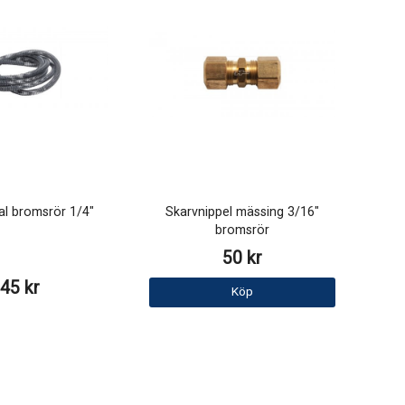
al bromsrör 1/4"
Skarvnippel mässing 3/16"
bromsrör
50 kr
45 kr
Köp