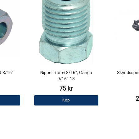
ø 3/16"
Nippel Rör ø 3/16", Gänga
Skyddsspir
9/16"-18
75 kr
2
Köp