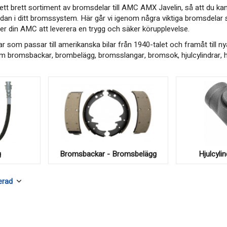
tt brett sortiment av bromsdelar till AMC AMX Javelin, så att du kan
dan i ditt bromssystem. Här går vi igenom några viktiga bromsdel
r din AMC att leverera en trygg och säker körupplevelse.
r som passar till amerikanska bilar från 1940-talet och framåt till ny
m bromsbackar, brombelägg, bromsslangar, bromsok, hjulcylindrar, h
g
Bromsbackar - Bromsbelägg
Hjulcyli