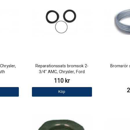
hrysler,
Reparationssats bromsok 2-
Bromsrör s
uth
3/4" AMC, Chrysler, Ford
110 kr
2
Köp