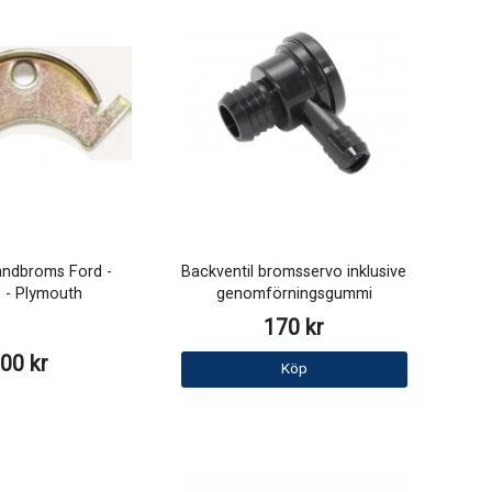
ndbroms Ford -
Backventil bromsservo inklusive
 - Plymouth
genomförningsgummi
170 kr
00 kr
Köp