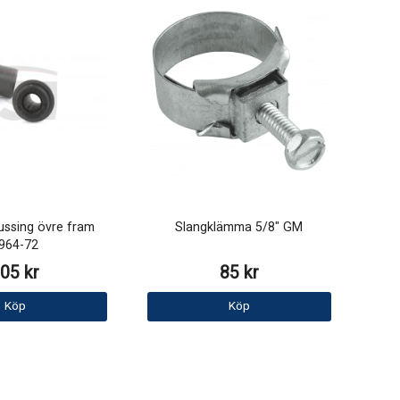
ssing övre fram
Slangklämma 5/8" GM
964-72
05 kr
85 kr
Köp
Köp