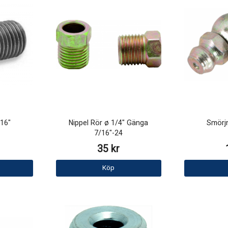
/16"
Nippel Rör ø 1/4" Gänga
Smörj
7/16"-24
35 kr
Köp