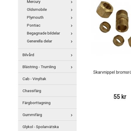
Mercury
Oldsmobile
Plymouth
Pontiac
Begagnade bildelar
Generella delar
Bilvård
Blästring - Trumling
Skarvnippel bromsrö
Cab - Vinyltak
Chassifärg
55 kr
Färgborttagning
Gummifärg
Glykol - Spolarvätska