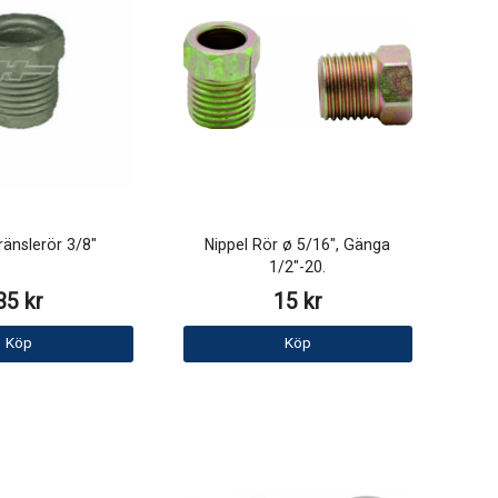
ränslerör 3/8"
Nippel Rör ø 5/16", Gänga
1/2"-20.
35 kr
15 kr
Köp
Köp