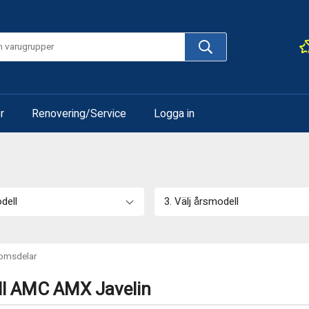
r
Renovering/Service
Logga in
odell
3. Välj årsmodell
omsdelar
ill AMC AMX Javelin