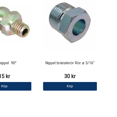
nippel 90°
Nippel bränslerör Rör ø 3/16"
15 kr
30 kr
Köp
Köp