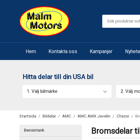
Hem
Kontakta oss
Kampanjer
Nyhete
Hitta delar till din USA bil
1. Välj bilmärke
2. Välj m
Startsida
/
Bildelar
/
AMC
/
AMC AMX Javelin
/
Chassi
/
Br
Bromsdelar t
Bensintank