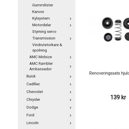
Gummilister
Kaross
Kylsystem
Motordelar
Styrning servo
Transmission
Vindrutetorkare &
spolning
AMC Midsize
AMC Rambler
Ambassador
Renoveringssats hjulc
Buick
Cadillac
Chevrolet
139 kr
Chrysler
Dodge
Ford
Lincoln