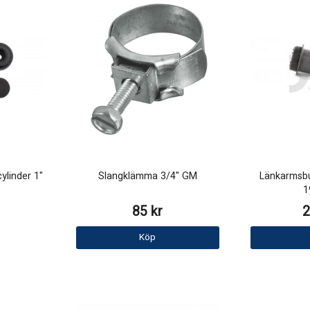
ylinder 1"
Slangklämma 3/4" GM
Länkarmsbu
1
85 kr
2
Köp