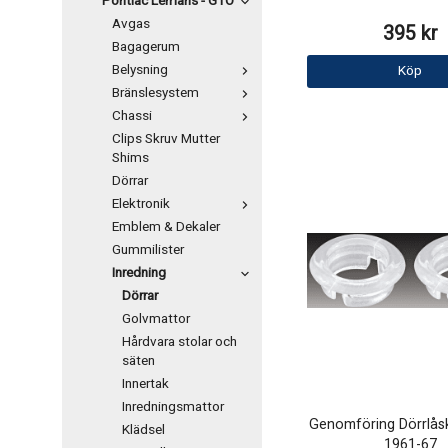
Pontiac Lemans - GTO
Avgas
395 kr
Bagagerum
Belysning
Köp
Bränslesystem
Chassi
Clips Skruv Mutter
Shims
Dörrar
Elektronik
Emblem & Dekaler
Gummilister
Inredning
Dörrar
Golvmattor
Hårdvara stolar och
säten
Innertak
Inredningsmattor
Genomföring Dörrlå
Klädsel
1961-67