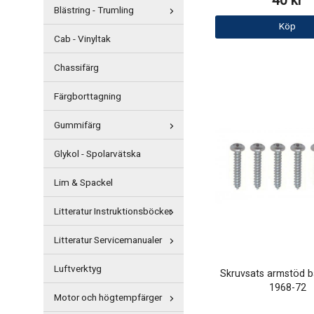
40 kr
Blästring - Trumling
Köp
Cab - Vinyltak
Chassifärg
Färgborttagning
Gummifärg
Glykol - Spolarvätska
Lim & Spackel
Litteratur Instruktionsböcker
Litteratur Servicemanualer
Luftverktyg
Skruvsats armstöd 
1968-72
Motor och högtempfärger