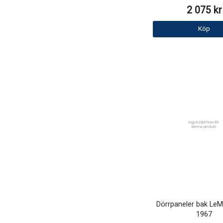
2 075 kr
Köp
Dörrpaneler bak Le
1967