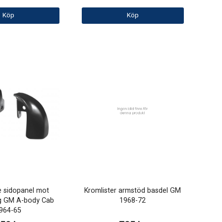
Köp
Köp
 sidopanel mot
Kromlister armstöd basdel GM
g GM A-body Cab
1968-72
964-65