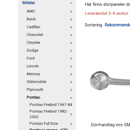
Bildelar
Här finns dörrpaneler 
AMC
Leveranstid 3-4 veckor.
Buick
Sortering
Cadillac
Chevrolet
Chrysler
Dodge
Ford
Lincoln
Mercury
Oldsmobile
Plymouth
Pontiac
Pontiac Firebird 1967-81
Pontiac Firebird 1982-
2002
Pontiac Full Size
Dörrhandtag inre G