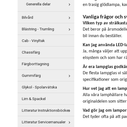
Generella delar
en trasig glödlampa, kan
Vanliga frågor och 
Bilvård
Vilken typ av strålkast
Blästring - Trumling
Det beror på årsmodelle
bil innan du beställer.
Cab - Vinyltak
Kan jag använda LED-la
Ja, många väljer att upp
Chassifärg
elsystem och som har rä
Färgborttagning
Är era lampglas godkän
De flesta lampglas vi s
Gummifärg
specifikationer som orig
Glykol - Spolarvätska
Hur vet jag att en lamp
Alla våra lamphållare ha
Lim & Spackel
originaldelen som sitter 
Litteratur Instruktionsböcker
Vad gör jag om lampor
Det tyder ofta på att pac
Litteratur Servicemanualer