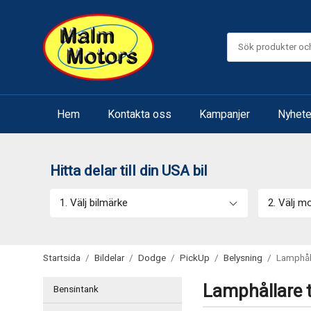
Hem
Kontakta oss
Kampanjer
Nyhete
Hitta delar till din USA bil
1. Välj bilmärke
2. Välj m
Startsida
/
Bildelar
/
Dodge
/
PickUp
/
Belysning
/
Lamphål
Lamphållare t
Bensintank