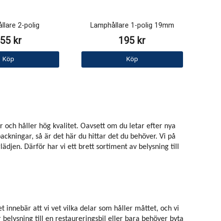
llare 2-polig
Lamphållare 1-polig 19mm
55 kr
195 kr
Köp
Köp
r och håller hög kvalitet. Oavsett om du letar efter nya
ckningar, så är det här du hittar det du behöver. Vi på
jen. Därför har vi ett brett sortiment av belysning till
innebär att vi vet vilka delar som håller måttet, och vi
belysning till en restaureringsbil eller bara behöver byta