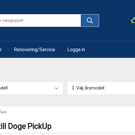
r
Renovering/Service
Logga in
odell
3. Välj årsmodell
lare
ill Doge PickUp