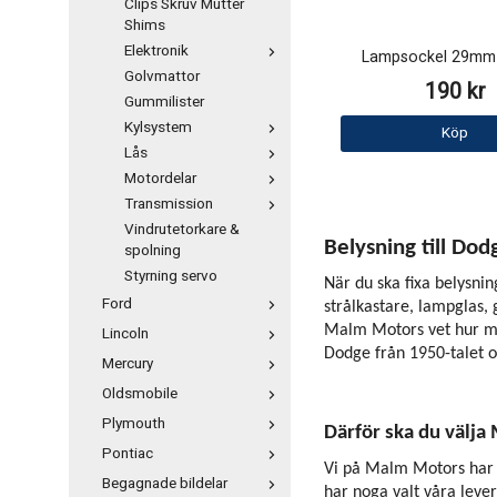
Clips Skruv Mutter
Shims
Elektronik
Lampsockel 29mm 
Golvmattor
190 kr
Gummilister
Kylsystem
Köp
Lås
Motordelar
Transmission
Vindrutetorkare &
Belysning till Do
spolning
Styrning servo
När du ska fixa belysnin
Ford
strålkastare, lampglas,
Malm Motors vet hur myck
Lincoln
Dodge från 1950-talet 
Mercury
Oldsmobile
Plymouth
Därför ska du välja
Pontiac
Vi på Malm Motors har l
Begagnade bildelar
har noga valt våra lever