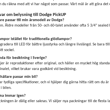
 du räkna med att vi har något som passar. Vårt mål är att göra det en
svar om belysning till Dodge PickUP
are passar till min årsmodell av Dodge?
n. Äldre modeller från 50- och 60-talet använder ofta 5 3/4" sealed b
mpor istället för traditionella glödlampor?
gradera till LED för bättre ljusstyrka och längre livslängd. Se bara t
tt sockel.
da för besiktning i Sverige?
äljer är reproduktioner efter original, och håller en mycket hög sta
inalet, vilket brukar vara godkänt vid besiktning.
hållare passar min bil?
r tydliga specifikationer, och vi hjälper dig gärna hitta rätt om du ä
i bilen.
na immar igen?
kningen är dålig eller saknas. Vi säljer nya packningar till de flesta la