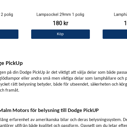
2 polig
Lampsockel 29mm 1 polig
Lamphå
180 kr
1
Köp
dge PickUp
gen på din Dodge PickUp är det viktigt att välja delar som både passa
 glödlampor eller andra små men viktiga delar som lamphållare och pa
et rätt belysning betyder, både för utseendet, säkerheten och körgläd
och framåt.
 Malm Motors för belysning till Dodge PickUP
ång erfarenhet av amerikanska bilar och deras belysningssystem. Det 
antörer utifrån både kvalitet och passform. Oavsett om du letar efter 