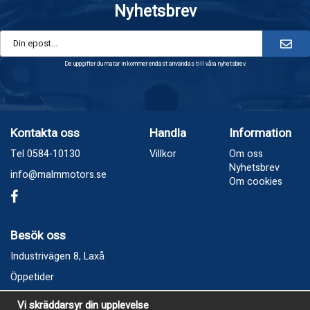
Nyhetsbrev
De uppgifter du matar in kommer endast användas till våra nyhetsbrev.
Kontakta oss
Handla
Information
Tel 0584-10130
Villkor
Om oss
Nyhetsbrev
info@malmmotors.se
Om cookies
Besök oss
Industrivägen 8, Laxå
Öppetider
Vecka 32
Vi skräddarsyr din upplevelse