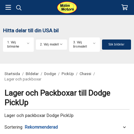
Hitta delar till din USA bil
1. Välj
3. Välj
2. Välj modell
Sök bildelar
bilmärke
årsmodell
Startsida
/
Bildelar
/
Dodge
/
PickUp
/
Chassi
/
Lager och packboxar
Lager och Packboxar till Dodge
PickUp
Lager och packboxar Dodge PickUp
Sortering