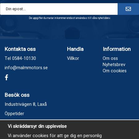
De uppgifter du matar in kommer endast användas till våra nyhetsbrev.
Kontakta oss
Handla
Information
Tel 0584-10130
Villkor
Om oss
Nyhetsbrev
info@malmmotors.se
Om cookies
Besök oss
Industrivägen 8, Laxå
Öppetider
Vecka 32
Vi skräddarsyr din upplevelse
Måndag kl 9-12, kl 13 - 15
Vi använder cookies för att ge dig en personlig
Onsdag kl 9-12, kl 13 - 15