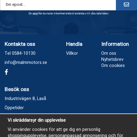
De uppgifter du matar in kommer endast användas till våra nyhetsbrev.
Kontakta oss
Handla
Information
Tel 0584-10130
Villkor
Om oss
Nyhetsbrev
info@malmmotors.se
Om cookies
Besök oss
Industrivägen 8, Laxå
Öppetider
Vecka 32
Vi skräddarsyr din upplevelse
Måndag kl 9-12, kl 13 - 15
Vi använder cookies för att ge dig en personlig
Onsdag kl 9-12, kl 13 - 15
shoppingupplevelse, personanpassad annonsering och för