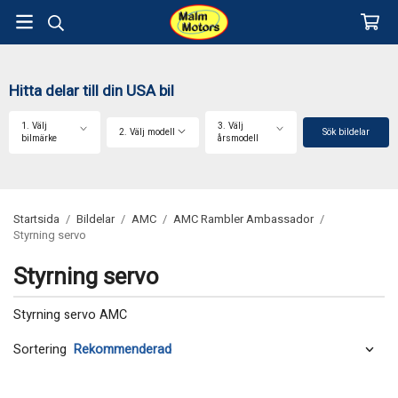
Hitta delar till din USA bil
1. Välj
3. Välj
2. Välj modell
Sök bildelar
bilmärke
årsmodell
Startsida
/
Bildelar
/
AMC
/
AMC Rambler Ambassador
/
Styrning servo
Styrning servo
Styrning servo AMC
Sortering