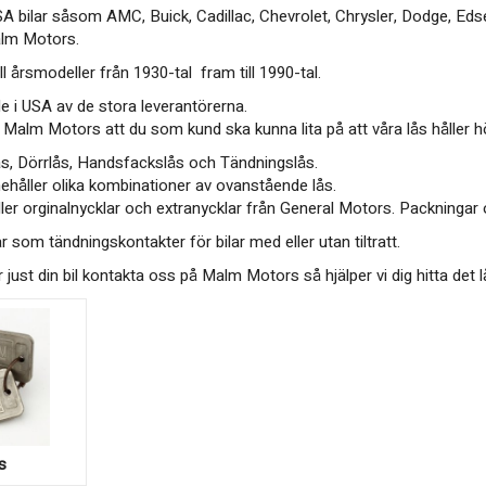
USA bilar såsom AMC, Buick, Cadillac, Chevrolet, Chrysler, Dodge, Eds
alm Motors.
ll årsmodeller från 1930-tal fram till 1990-tal.
ade i USA av de stora leverantörerna.
på Malm Motors att du som kund ska kunna lita på att våra lås håller 
ås, Dörrlås, Handsfackslås och Tändningslås.
ehåller olika kombinationer av ovanstående lås.
ller orginalnycklar och extranycklar från General Motors. Packningar 
r som tändningskontakter för bilar med eller utan tiltratt.
ör just din bil kontakta oss på Malm Motors så hjälper vi dig hitta det 
s