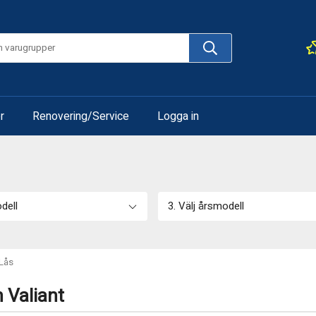
r
Renovering/Service
Logga in
odell
3. Välj årsmodell
Lås
 Valiant