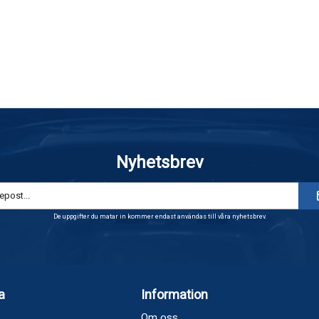
Nyhetsbrev
De uppgifter du matar in kommer endast användas till våra nyhetsbrev.
a
Information
Om oss