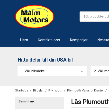
Hem
Kontakta oss
Kampanjer
Nyhete
Hitta delar till din USA bil
1. Välj bilmärke
2. Välj m
Startsida
/
Bildelar
/
Plymouth
/
Plymouth Valiant - Duster
/
Lås Plumouth
Bensintank