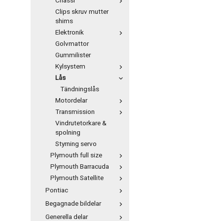
Chassi
Clips skruv mutter
shims
Elektronik
Golvmattor
Gummilister
Kylsystem
Lås
Tändningslås
Motordelar
Transmission
Vindrutetorkare &
spolning
Styrning servo
Plymouth full size
Plymouth Barracuda
Plymouth Satellite
Pontiac
Begagnade bildelar
Generella delar