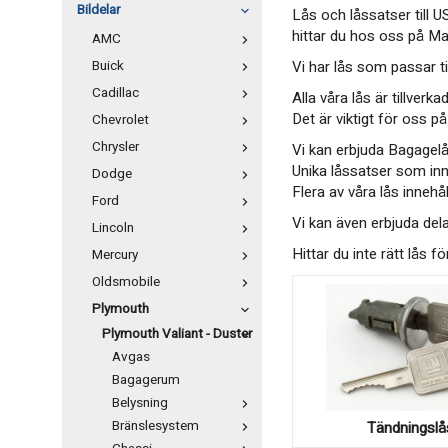
Bildelar
Lås och låssatser till 
hittar du hos oss på M
AMC
Buick
Vi har lås som passar ti
Cadillac
Alla våra lås är tillverk
Det är viktigt för oss 
Chevrolet
Chrysler
Vi kan erbjuda Bagagel
Unika låssatser som inn
Dodge
Flera av våra lås innehå
Ford
Vi kan även erbjuda dela
Lincoln
Hittar du inte rätt lås f
Mercury
Oldsmobile
Plymouth
Plymouth Valiant - Duster
Avgas
Bagagerum
Belysning
Bränslesystem
Tändningslå