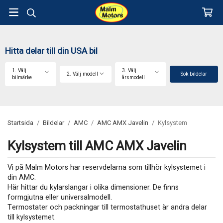
Hitta delar till din USA bil
1. Välj
3. Välj
2. Välj modell
Sök bildelar
bilmärke
årsmodell
Startsida
/
Bildelar
/
AMC
/
AMC AMX Javelin
/
Kylsystem
Kylsystem till AMC AMX Javelin
Vi på Malm Motors har reservdelarna som tillhör kylsystemet i
din AMC.
Här hittar du kylarslangar i olika dimensioner. De finns
formgjutna eller universalmodell.
Termostater och packningar till termostathuset är andra delar
till kylsystemet.