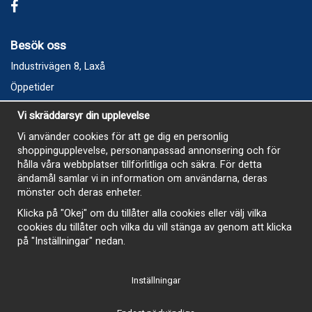
Besök oss
Industrivägen 8, Laxå
Öppetider
Vecka 32
Vi skräddarsyr din upplevelse
Måndag kl 9-12, kl 13 - 15
Vi använder cookies för att ge dig en personlig
Onsdag kl 9-12, kl 13 - 15
shoppingupplevelse, personanpassad annonsering och för
Tisdag, Tordag och Fredag stängt
hålla våra webbplatser tillförlitliga och säkra. För detta
ändamål samlar vi in information om användarna, deras
E-Handelsbutiken är öppen och paket skickas hela
mönster och deras enheter.
sommaren
Klicka på "Okej" om du tillåter alla cookies eller välj vilka
cookies du tillåter och vilka du vill stänga av genom att klicka
på "Inställningar" nedan.
Inställningar
-