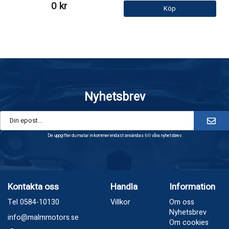
0 kr
Köp
Nyhetsbrev
De uppgifter du matar in kommer endast användas till våra nyhetsbrev.
Kontakta oss
Handla
Information
Tel 0584-10130
Villkor
Om oss
Nyhetsbrev
info@malmmotors.se
Om cookies