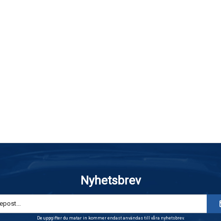
Nyhetsbrev
De uppgifter du matar in kommer endast användas till våra nyhetsbrev.