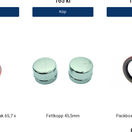
165 kr
1
Köp
ak 65,7 x
Fettkopp 45,5mm
Packbox 