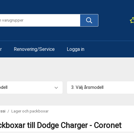
r
Renovering/Service
Logga in
odell
3. Välj årsmodell
ssi
/
Lager och packboxar
kboxar till Dodge Charger - Coronet