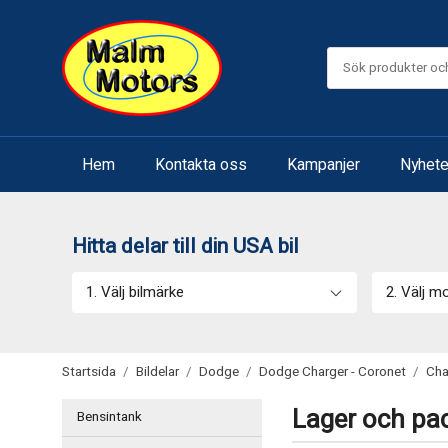
Hem
Kontakta oss
Kampanjer
Nyhete
Hitta delar till din USA bil
1. Välj bilmärke
2. Välj m
Startsida
/
Bildelar
/
Dodge
/
Dodge Charger - Coronet
/
Cha
Lager och pac
Bensintank