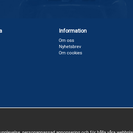
a
Information
Om oss
Nyhetsbrev
Om cookies
upplevelse, personanpassad annonsering och för hålla våra webbplatser