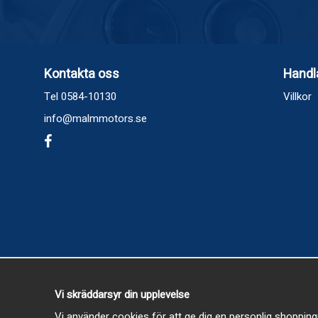
Kontakta oss
Handl
Tel 0584-10130
Villkor
info@malmmotors.se
Vi skräddarsyr din upplevelse
Vi använder cookies för att ge dig en personlig shopping