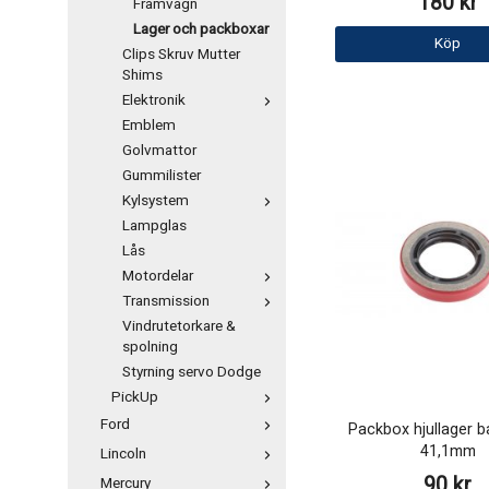
180 kr
Framvagn
Lager och packboxar
Köp
Clips Skruv Mutter
Shims
Elektronik
Emblem
Golvmattor
Gummilister
Kylsystem
Lampglas
Lås
Motordelar
Transmission
Vindrutetorkare &
spolning
Styrning servo Dodge
PickUp
Ford
Packbox hjullager b
41,1mm
Lincoln
90 kr
Mercury