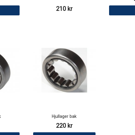
210 kr
k
Hjullager bak
220 kr