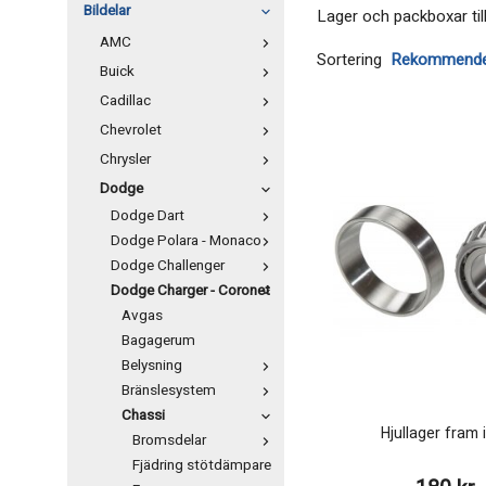
Bildelar
Lager och packboxar ti
AMC
Sortering
Buick
Cadillac
Chevrolet
Chrysler
Dodge
Dodge Dart
Dodge Polara - Monaco
Dodge Challenger
Dodge Charger - Coronet
Avgas
Bagagerum
Belysning
Bränslesystem
Chassi
Hjullager fram 
Bromsdelar
Fjädring stötdämpare