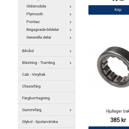
Oldsmobile
Köp
Plymouth
Pontiac
Begagnade bildelar
Generella delar
Bilvård
Blästring - Trumling
Cab - Vinyltak
Chassifärg
Färgborttagning
Gummifärg
Hjullager ba
385 kr
Glykol - Spolarvätska