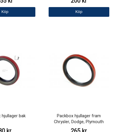
55 kr
200 kr
Köp
Köp
hjullager bak
Packbox hjullager fram
Chrysler, Dodge, Plymouth
80 kr
265 kr