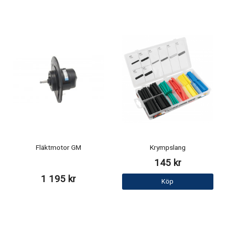
Fläktmotor GM
Krympslang
145 kr
1 195 kr
Köp