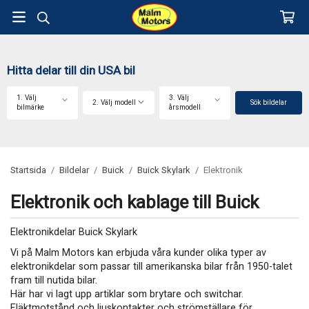
Hitta delar till din USA bil
1. Välj
3. Välj
2. Välj modell
Sök bildelar
bilmärke
årsmodell
Startsida
/
Bildelar
/
Buick
/
Buick Skylark
/
Elektronik
Elektronik och kablage till Buick
Elektronikdelar Buick Skylark
Vi på Malm Motors kan erbjuda våra kunder olika typer av
elektronikdelar som passar till amerikanska bilar från 1950-talet
fram till nutida bilar.
Här har vi lagt upp artiklar som brytare och switchar.
Fläktmotstånd och ljuskontakter och strömställare för