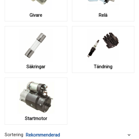
Givare
Relä
Säkringar
Tändning
Startmotor
Sortering