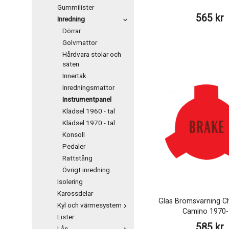
Gummilister
565 kr
Inredning
Dörrar
Golvmattor
Hårdvara stolar och
säten
Innertak
Inredningsmattor
Instrumentpanel
Klädsel 1960 - tal
Klädsel 1970 - tal
Konsoll
Pedaler
Rattstång
Övrigt inredning
Isolering
Karossdelar
Glas Bromsvarning Ch
Kyl och värmesystem
Camino 1970-
Lister
585 kr