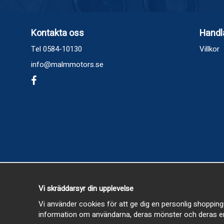
Kontakta oss
Handl
Tel 0584-10130
Villkor
info@malmmotors.se
Vi skräddarsyr din upplevelse
Vi använder cookies för att ge dig en personlig shopping
information om användarna, deras mönster och deras en