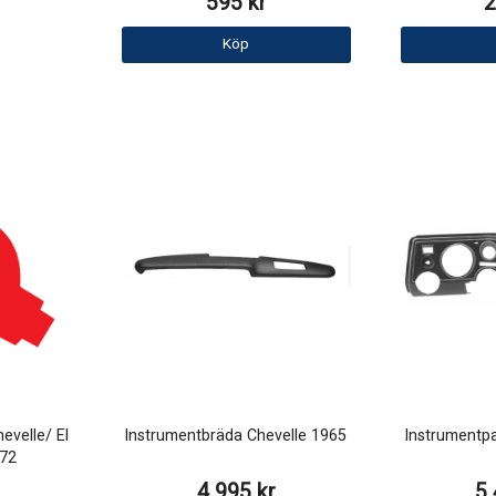
595 kr
2
Köp
evelle/ El
Instrumentbräda Chevelle 1965
Instrumentpa
72
4 995 kr
5 