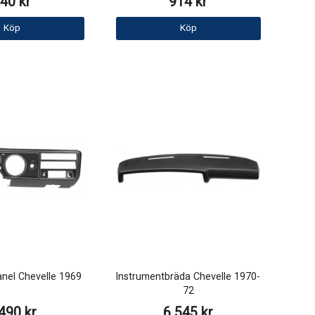
40 kr
914 kr
Köp
Köp
nel Chevelle 1969
Instrumentbräda Chevelle 1970-
72
490 kr
6 545 kr