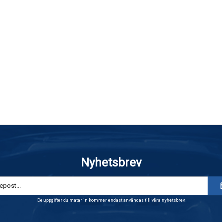
Nyhetsbrev
De uppgifter du matar in kommer endast användas till våra nyhetsbrev.