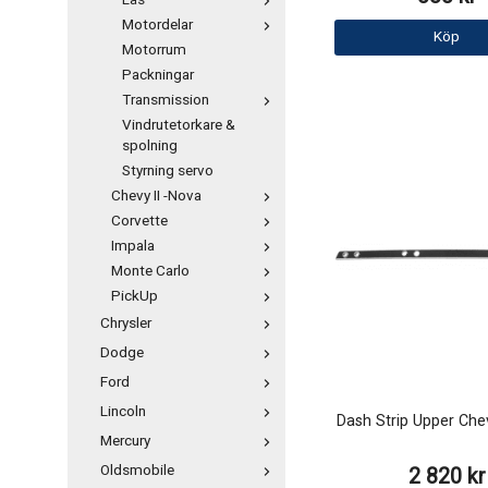
Lås
Motordelar
Köp
Motorrum
Packningar
Transmission
Vindrutetorkare &
spolning
Styrning servo
Chevy II -Nova
Corvette
Impala
Monte Carlo
PickUp
Chrysler
Dodge
Ford
Lincoln
Dash Strip Upper Che
Mercury
Oldsmobile
2 820 kr