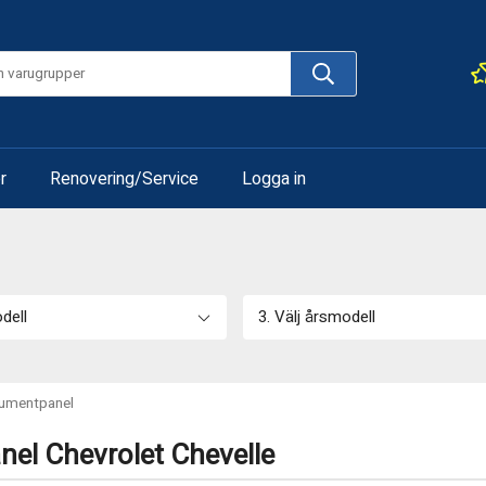
r
Renovering/Service
Logga in
odell
3. Välj årsmodell
rumentpanel
nel Chevrolet Chevelle