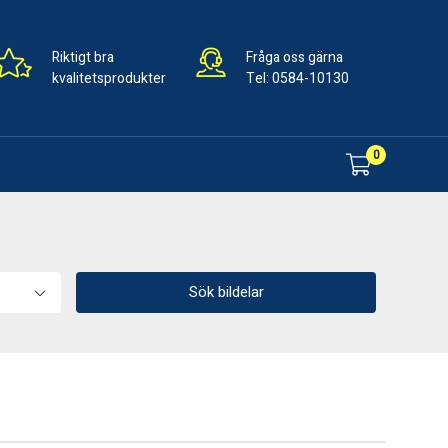
Riktigt bra
Fråga oss gärna
kvalitetsprodukter
Tel:
0584-10130
0
Sök bildelar