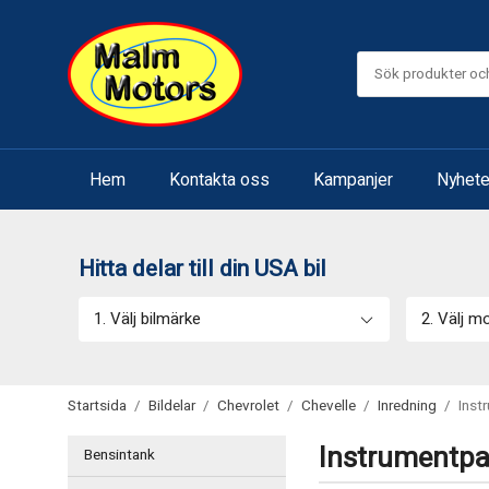
Hem
Kontakta oss
Kampanjer
Nyhete
Hitta delar till din USA bil
1. Välj bilmärke
2. Välj m
Startsida
/
Bildelar
/
Chevrolet
/
Chevelle
/
Inredning
/
Inst
Instrumentpa
Bensintank