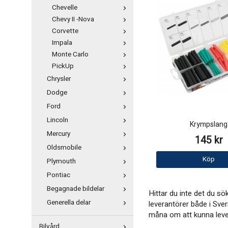
Chevelle
Chevy II -Nova
Corvette
Impala
Monte Carlo
PickUp
Chrysler
Dodge
Ford
Lincoln
Krympslang
Mercury
145 kr
Oldsmobile
Köp
Plymouth
Pontiac
Begagnade bildelar
Hittar du inte det du s
Generella delar
leverantörer både i Sver
måna om att kunna levere
Bilvård