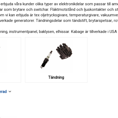
bjuda våra kunder olika typer av elektronikdelar som passar till amerik
klar som brytare och switchar. Fläktmotstånd och ljuskontakter och s
m vi kan erbjuda är tex oljetrycksgivare, temperaturgivare, vakuumvent
verkade generatorer. Tändningsdelar som tändstift, brytarspetsar, rot
sning, instrumentpanel, baklysen, elhissar. Kabage är tillverkade i USA
Tändning