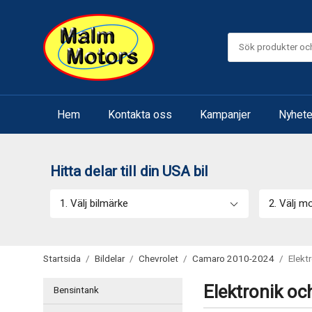
Hem
Kontakta oss
Kampanjer
Nyhete
Hitta delar till din USA bil
1. Välj bilmärke
2. Välj m
Startsida
/
Bildelar
/
Chevrolet
/
Camaro 2010-2024
/
Elekt
Elektronik oc
Bensintank