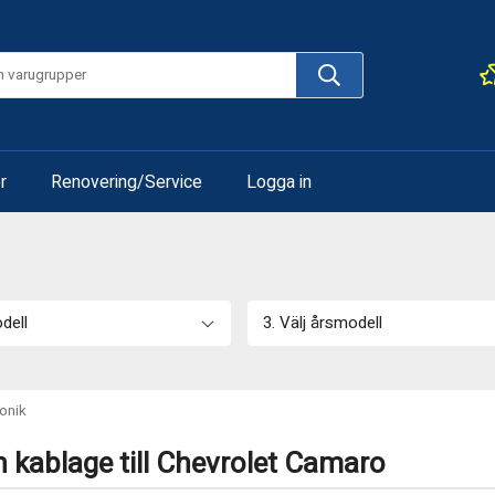
r
Renovering/Service
Logga in
odell
3. Välj årsmodell
ronik
h kablage till Chevrolet Camaro