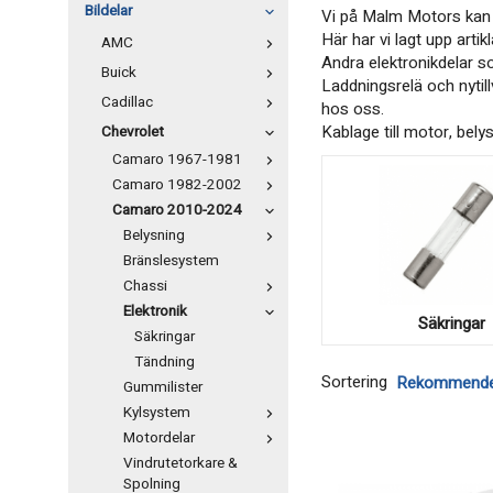
Bildelar
Vi på Malm Motors kan er
Här har vi lagt upp arti
AMC
Andra elektronikdelar so
Buick
Laddningsrelä och nytill
Cadillac
hos oss.
Kablage till motor, bely
Chevrolet
Camaro 1967-1981
Camaro 1982-2002
Camaro 2010-2024
Belysning
Bränslesystem
Chassi
Elektronik
Säkringar
Säkringar
Tändning
Sortering
Gummilister
Kylsystem
Motordelar
Vindrutetorkare &
Spolning