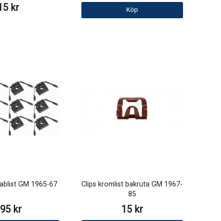
15 kr
Köp
cablist GM 1965-67
Clips kromlist bakruta GM 1967-
85
95 kr
15 kr