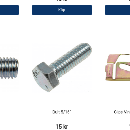
Köp
Bult 5/16"
Clips Vi
15 kr