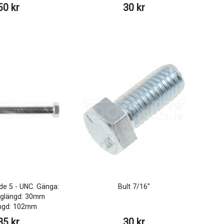
50 kr
30 kr
ade 5 - UNC. Gänga:
Bult 7/16"
nglängd: 30mm
ängd: 102mm
35 kr
30 kr