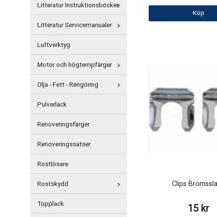
Litteratur Instruktionsböcker
Köp
Litteratur Servicemanualer
Luftverktyg
Motor och högtempfärger
Olja - Fett - Rengöring
Pulverlack
Renoveringsfärger
Renoveringssatser
Rostlösare
Clips Bromssl
Rostskydd
Topplack
15 kr