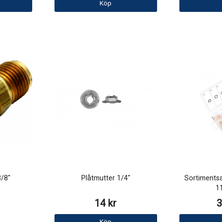
Köp
3/8"
Plåtmutter 1/4"
Sortimentsa
11
14 kr
3