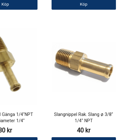
Köp
Köp
l Gänga 1/4"NPT
Slangnippel Rak. Slang ø 3/8"
iameter 1/4"
1/4" NPT
30 kr
40 kr