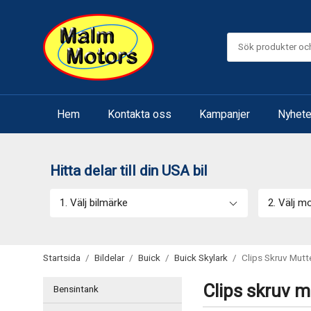
Hem
Kontakta oss
Kampanjer
Nyhete
Hitta delar till din USA bil
1. Välj bilmärke
2. Välj m
Startsida
/
Bildelar
/
Buick
/
Buick Skylark
/
Clips Skruv Mutt
Clips skruv mu
Bensintank