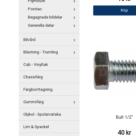
Plymouth
Pontiac
Köp
Begagnade bildelar
Generella delar
Bilvård
Blästring - Trumling
Cab - Vinyltak
Chassifärg
Färgborttagning
Gummifärg
Glykol - Spolarvätska
Bult 1/2"
Lim & Spackel
40 kr