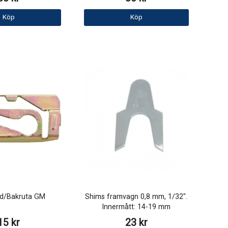
Köp
Köp
nd/Bakruta GM
Shims framvagn 0,8 mm, 1/32".
Innermått: 14-19 mm
15 kr
23 kr