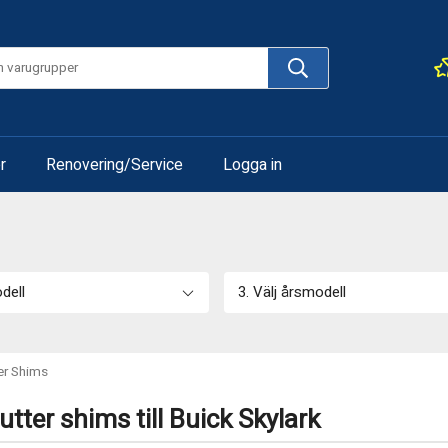
r
Renovering/Service
Logga in
odell
3. Välj årsmodell
er Shims
tter shims till Buick Skylark