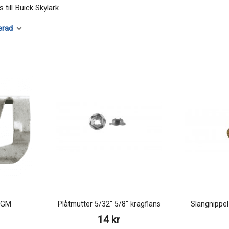
 till Buick Skylark
a GM
Plåtmutter 5/32" 5/8" kragfläns
Slangnippel
14 kr