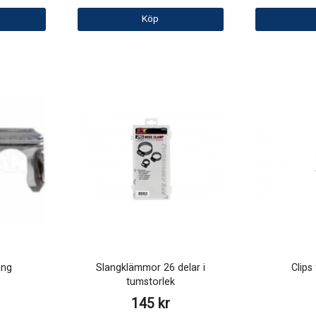
Köp
ang
Slangklämmor 26 delar i
Clips
tumstorlek
145 kr