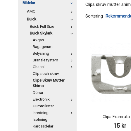
Bildelar
Clips skruv mutter shims
AMC
Sortering
Buick
Buick Full Size
Buick Skylark
Avgas
Bagagerum
Belysning
Bränslesystem
Chassi
Clips och skruv
Clips Skruv Mutter
Shims
Dörrar
Elektronik
Gummilister
Inredning
Clips Framrut
Isolering
15 kr
Karossdelar