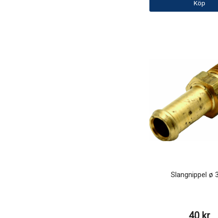
Köp
Slangnippel ø 
40 kr