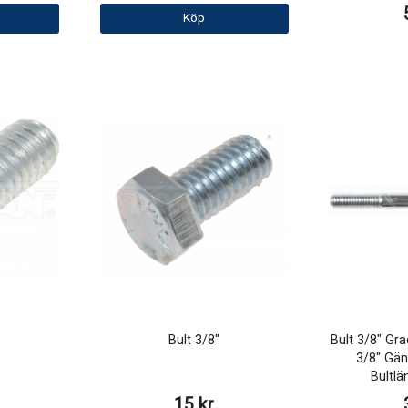
Köp
Bult 3/8"
Bult 3/8" Gr
3/8" Gä
Bultl
15 kr