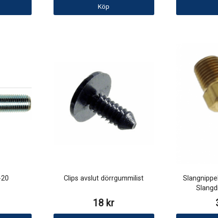
Köp
-20
Clips avslut dörrgummilist
Slangnippe
Slangd
18 kr