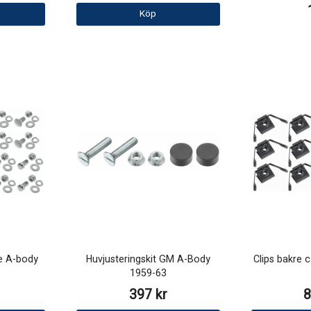
Köp
re A-body
Huvjusteringskit GM A-Body
Clips bakre 
1959-63
397 kr
8