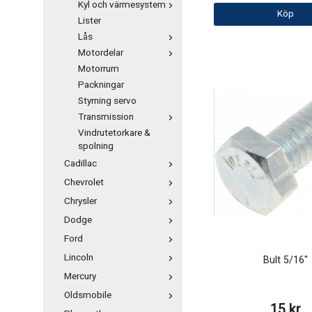
Kyl och värmesystem
Köp
Lister
Lås
Motordelar
Motorrum
Packningar
Styrning servo
Transmission
Vindrutetorkare &
spolning
Cadillac
Chevrolet
Chrysler
Dodge
Ford
Lincoln
Bult 5/16"
Mercury
Oldsmobile
15 kr