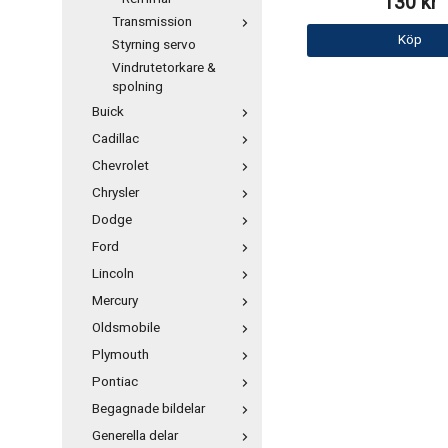
130 kr
Transmission
Köp
Styrning servo
Vindrutetorkare &
spolning
Buick
Cadillac
Chevrolet
Chrysler
Dodge
Ford
Lincoln
Mercury
Oldsmobile
Plymouth
Pontiac
Begagnade bildelar
Generella delar