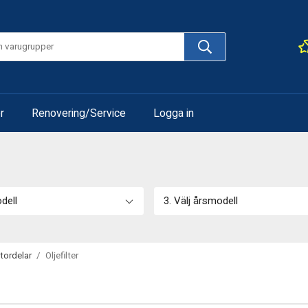
r
Renovering/Service
Logga in
odell
3. Välj årsmodell
tordelar
/
Oljefilter