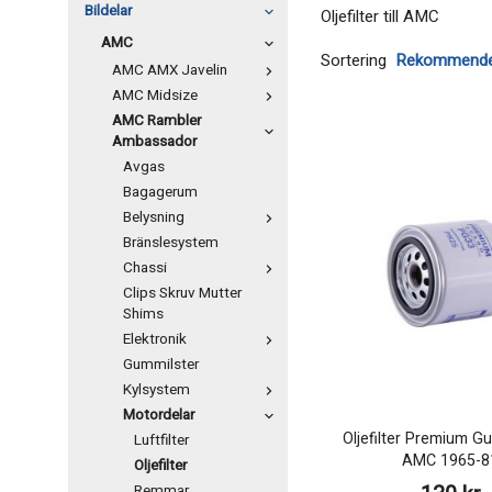
Bildelar
Oljefilter till AMC
AMC
Sortering
AMC AMX Javelin
AMC Midsize
AMC Rambler
Ambassador
Avgas
Bagagerum
Belysning
Bränslesystem
Chassi
Clips Skruv Mutter
Shims
Elektronik
Gummilster
Kylsystem
Motordelar
Oljefilter Premium G
Luftfilter
AMC 1965-8
Oljefilter
Remmar