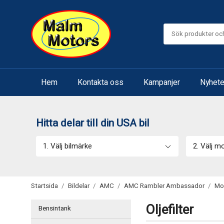
Hem
Kontakta oss
Kampanjer
Nyhete
Hitta delar till din USA bil
1. Välj bilmärke
2. Välj m
Startsida
/
Bildelar
/
AMC
/
AMC Rambler Ambassador
/
Mo
Oljefilter
Bensintank