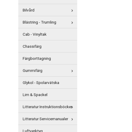
Bilvård
Blästring - Trumling
Cab - Vinyltak
Chassifärg
Färgborttagning
Gummifärg
Glykol - Spolarvätska
Lim & Spackel
Litteratur Instruktionsböcker
Litteratur Servicemanualer
Luftverktyg