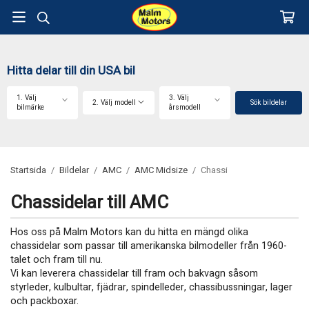
Hitta delar till din USA bil
1. Välj
3. Välj
2. Välj modell
Sök bildelar
bilmärke
årsmodell
Startsida
/
Bildelar
/
AMC
/
AMC Midsize
/
Chassi
Chassidelar till AMC
Hos oss på Malm Motors kan du hitta en mängd olika
chassidelar som passar till amerikanska bilmodeller från 1960-
talet och fram till nu.
Vi kan leverera chassidelar till fram och bakvagn såsom
styrleder, kulbultar, fjädrar, spindelleder, chassibussningar, lager
och packboxar.