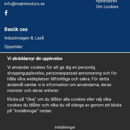
Nyhetsbrev
info@malmmotors.se
Om cookies
Besök oss
Industrivägen 8, Laxå
Öppetider
Vecka 32
Vi skräddarsyr din upplevelse
Måndag kl 9-12, kl 13 - 15
Vi använder cookies för att ge dig en personlig
Onsdag kl 9-12, kl 13 - 15
shoppingupplevelse, personanpassad annonsering och för
Tisdag, Tordag och Fredag stängt
hålla våra webbplatser tillförlitliga och säkra. För detta
ändamål samlar vi in information om användarna, deras
E-Handelsbutiken är öppen och paket skickas hela
mönster och deras enheter.
sommaren
Klicka på "Okej" om du tillåter alla cookies eller välj vilka
cookies du tillåter och vilka du vill stänga av genom att klicka
på "Inställningar" nedan.
Inställningar