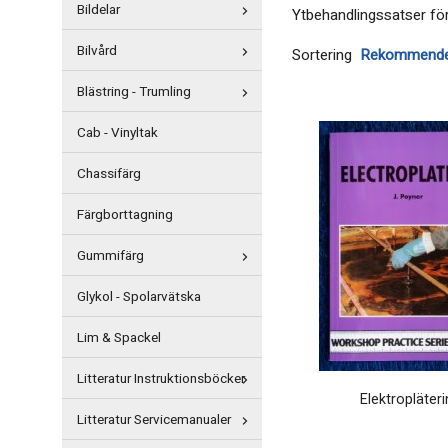
Bildelar
Ytbehandlingssatser för
Bilvård
Sortering
Blästring - Trumling
Cab - Vinyltak
Chassifärg
Färgborttagning
Gummifärg
Glykol - Spolarvätska
Lim & Spackel
Litteratur Instruktionsböcker
Elektropläteri
Litteratur Servicemanualer