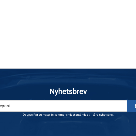
Nyhetsbrev
De uppgifter du matar in kommer endast användas till våra nyhetsbrev.