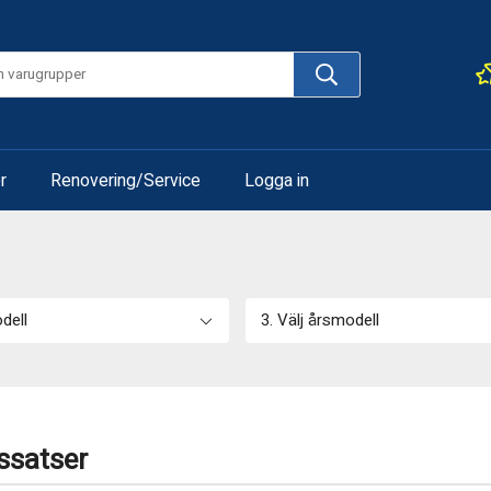
r
Renovering/Service
Logga in
odell
3. Välj årsmodell
ssatser