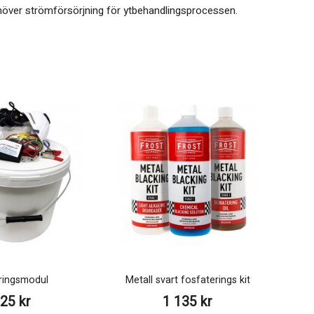
behöver strömförsörjning för ytbehandlingsprocessen.
ringsmodul
Metall svart fosfaterings kit
25 kr
1 135 kr