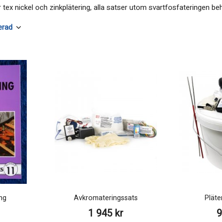
 tex nickel och zinkplätering, alla satser utom svartfosfateringen 
ng
Avkromateringssats
Pläte
1 945 kr
9