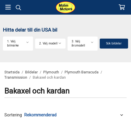
Hitta delar till din USA bil
1. Välj
3. Välj
2. Välj modell
Sök bildelar
bilmärke
årsmodell
Startsida
/
Bildelar
/
Plymouth
/
Plymouth Barracuda
/
Transmission
/
Bakaxel och kardan
Bakaxel och kardan
Sortering