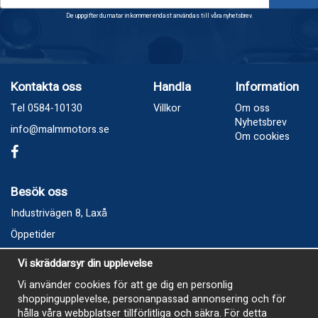
De uppgifter du matar in kommer endast användas till våra nyhetsbrev.
Kontakta oss
Handla
Information
Tel 0584-10130
Villkor
Om oss
Nyhetsbrev
info@malmmotors.se
Om cookies
Besök oss
Industrivägen 8, Laxå
Öppetider
Vecka 32
Vi skräddarsyr din upplevelse
Måndag kl 9-12, kl 13 - 15
Vi använder cookies för att ge dig en personlig
Onsdag kl 9-12, kl 13 - 15
shoppingupplevelse, personanpassad annonsering och för
Tisdag, Tordag och Fredag stängt
hålla våra webbplatser tillförlitliga och säkra. För detta