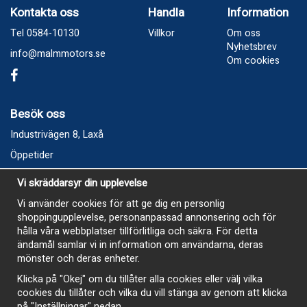
Kontakta oss
Handla
Information
Tel 0584-10130
Villkor
Om oss
Nyhetsbrev
info@malmmotors.se
Om cookies
Besök oss
Industrivägen 8, Laxå
Öppetider
Vecka 32
Vi skräddarsyr din upplevelse
Måndag kl 9-12, kl 13 - 15
Vi använder cookies för att ge dig en personlig
Onsdag kl 9-12, kl 13 - 15
shoppingupplevelse, personanpassad annonsering och för
Tisdag, Tordag och Fredag stängt
hålla våra webbplatser tillförlitliga och säkra. För detta
ändamål samlar vi in information om användarna, deras
E-Handelsbutiken är öppen och paket skickas hela
mönster och deras enheter.
sommaren
Klicka på "Okej" om du tillåter alla cookies eller välj vilka
cookies du tillåter och vilka du vill stänga av genom att klicka
på "Inställningar" nedan.