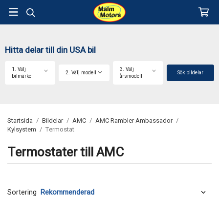
Hitta delar till din USA bil
1. Välj
3. Välj
2. Välj modell
Sök bildelar
bilmärke
årsmodell
Startsida
/
Bildelar
/
AMC
/
AMC Rambler Ambassador
/
Kylsystem
/
Termostat
Termostater till AMC
Sortering