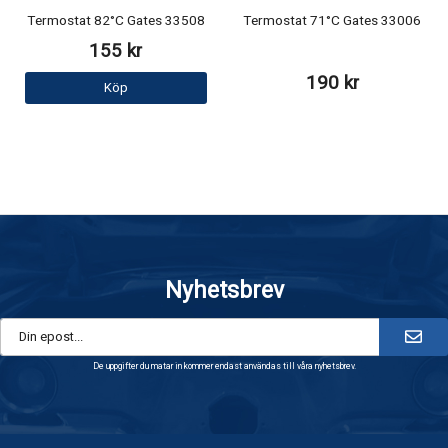
Termostat 82°C Gates 33508
Termostat 71°C Gates 33006
155 kr
190 kr
Köp
Nyhetsbrev
De uppgifter du matar in kommer endast användas till våra nyhetsbrev.