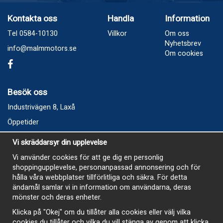
Kontakta oss
Handla
Information
Tel 0584-10130
Villkor
Om oss
Nyhetsbrev
info@malmmotors.se
Om cookies
Besök oss
Industrivägen 8, Laxå
Öppetider
Vecka 32
Vi skräddarsyr din upplevelse
Måndag kl 9-12, kl 13 - 15
Vi använder cookies för att ge dig en personlig
Onsdag kl 9-12, kl 13 - 15
shoppingupplevelse, personanpassad annonsering och för
Tisdag, Tordag och Fredag stängt
hålla våra webbplatser tillförlitliga och säkra. För detta
ändamål samlar vi in information om användarna, deras
E-Handelsbutiken är öppen och paket skickas hela
mönster och deras enheter.
sommaren
Klicka på "Okej" om du tillåter alla cookies eller välj vilka
cookies du tillåter och vilka du vill stänga av genom att klicka