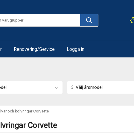
r
Renovering/Service
Logga in
odell
3. Välj årsmodell
lvar och kolvringar Corvette
lvringar Corvette