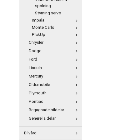
Vindrutetorkare &
spolning
Styrning servo
Impala
Monte Carlo
PickUp
Chrysler
Dodge
Ford
Lincoln
Mercury
Oldsmobile
Plymouth
Pontiac
Begagnade bildelar
Generella delar
Bilvård