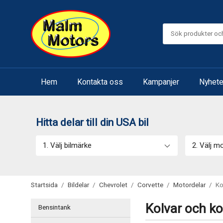
Hem
Kontakta oss
Kampanjer
Nyhete
Hitta delar till din USA bil
1. Välj bilmärke
2. Välj m
Startsida
/
Bildelar
/
Chevrolet
/
Corvette
/
Motordelar
/
Ko
Kolvar och ko
Bensintank