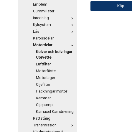
Emblem
Köp
Gummilister
Inredning
Kylsystem
Lås
Karossdelar
Motordelar
Kolvar och kolvringar
Corvette
Luftfilter
Motorfäste
Motorlager
Oljefilter
Packningar motor
Remmar
Oljepump
Kamaxel Kamdrivning
Rattstång
Transmission