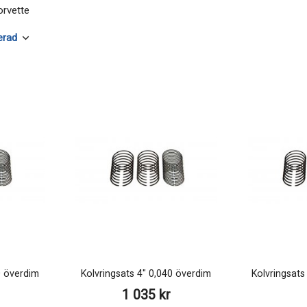
orvette
0 överdim
Kolvringsats 4" 0,040 överdim
Kolvringsats
1 035 kr