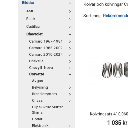
Bildelar
Kolvar och kolvringar C
AMC
Sortering
Buick
Cadillac
Chevrolet
Camaro 1967-1981
Camaro 1982-2002
Camaro 2010-2024
Chevelle
Chevy II -Nova
Corvette
Avgas
Belysning
Bränslesystem
Chassi
Clips Skruv Mutter
Shims
Kolvringsats 4" 0,06
Dörrar
1 035 kr
Elektronik