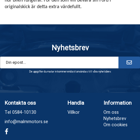
hur bilen fungerar. För den som vill bevara sin Ford i
originalskick är detta extra värdefullt.
Nyhetsbrev
De uppgifter du matar in kommer endast användas till våra nyhetsbrev.
Kontakta oss
Handla
Information
Tel 0584-10130
Villkor
Om oss
Nyhetsbrev
info@malmmotors.se
Om cookies