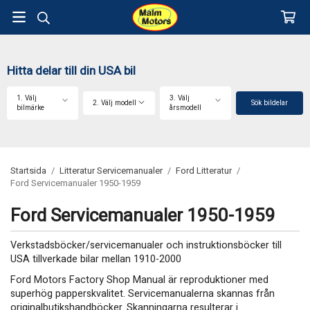
Hitta delar till din USA bil
1. Välj
3. Välj
2. Välj modell
Sök bildelar
bilmärke
årsmodell
Startsida
/
Litteratur Servicemanualer
/
Ford Litteratur
/
Ford Servicemanualer 1950-1959
Ford Servicemanualer 1950-1959
Verkstadsböcker/servicemanualer och instruktionsböcker till
USA tillverkade bilar mellan 1910-2000
Ford Motors Factory Shop Manual är reproduktioner med
superhög papperskvalitet. Servicemanualerna skannas från
originalbutikshandböcker. Skanningarna resulterar i