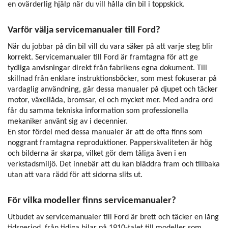
en ovärderlig hjälp när du vill hålla din bil i toppskick.
Varför välja servicemanualer till Ford?
När du jobbar på din bil vill du vara säker på att varje steg blir
korrekt. Servicemanualer till Ford är framtagna för att ge
tydliga anvisningar direkt från fabrikens egna dokument. Till
skillnad från enklare instruktionsböcker, som mest fokuserar på
vardaglig användning, går dessa manualer på djupet och täcker
motor, växellåda, bromsar, el och mycket mer. Med andra ord
får du samma tekniska information som professionella
mekaniker använt sig av i decennier.
En stor fördel med dessa manualer är att de ofta finns som
noggrant framtagna reproduktioner. Papperskvaliteten är hög
och bilderna är skarpa, vilket gör dem tåliga även i en
verkstadsmiljö. Det innebär att du kan bläddra fram och tillbaka
utan att vara rädd för att sidorna slits ut.
För vilka modeller finns servicemanualer?
Utbudet av servicemanualer till Ford är brett och täcker en lång
tidsperiod, från tidiga bilar på 1910-talet till modeller som