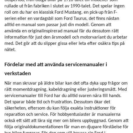
rullade ut från fabriken i slutet av 1990-talet. Det spelar ingen
roll om du har en klassisk Ford Mustang, en pick-up från F-
serien eller en vardagsbil som Ford Taurus, det finns nästan
alltid en manual som passar just din modell. Genom att
använda en originalinspirerad manual får du dessutom rätt
information för just den årsmodell och motorvariant du arbetar
med. Det gör att du slipper gissa eller leta efter osäkra tips på
nätet.
Fördelar med att använda servicemanualer i
verkstaden
När man skruvar på äldre bilar kan det ofta dyka upp frågor om
rätt momentdragning, kabeldragning eller justeringsmått. Med
servicemanualer till Ford har du alltid svaren nära till hands.
Det sparar både tid och frustration. Dessutom ökar det
säkerheten, eftersom du kan följa exakta instruktioner för
reparation och service. För hobbyentusiaster är manualerna
också ett sätt att lära sig mer om bilens uppbyggnad. Genom att
följa originaldokumentationen får man en djupare förståelse för