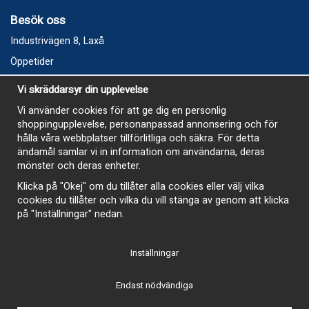
Besök oss
Industrivägen 8, Laxå
Öppetider
Vecka 32
Vi skräddarsyr din upplevelse
Måndag kl 9-12, kl 13 - 15
Vi använder cookies för att ge dig en personlig
Onsdag kl 9-12, kl 13 - 15
shoppingupplevelse, personanpassad annonsering och för
Tisdag, Tordag och Fredag stängt
hålla våra webbplatser tillförlitliga och säkra. För detta
ändamål samlar vi in information om användarna, deras
E-Handelsbutiken är öppen och paket skickas hela
mönster och deras enheter.
sommaren
Klicka på "Okej" om du tillåter alla cookies eller välj vilka
cookies du tillåter och vilka du vill stänga av genom att klicka
på "Inställningar" nedan.
Inställningar
-
Endast nödvändiga