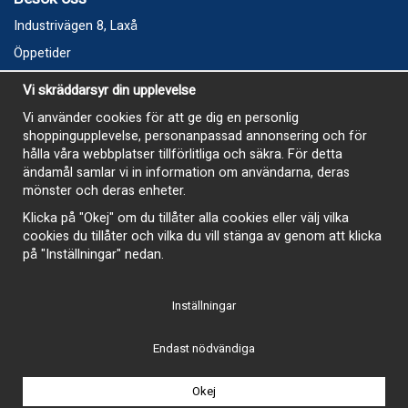
Industrivägen 8, Laxå
Öppetider
Vecka 32
Vi skräddarsyr din upplevelse
Måndag kl 9-12, kl 13 - 15
Vi använder cookies för att ge dig en personlig
Onsdag kl 9-12, kl 13 - 15
shoppingupplevelse, personanpassad annonsering och för
Tisdag, Tordag och Fredag stängt
hålla våra webbplatser tillförlitliga och säkra. För detta
ändamål samlar vi in information om användarna, deras
E-Handelsbutiken är öppen och paket skickas hela
mönster och deras enheter.
sommaren
Klicka på "Okej" om du tillåter alla cookies eller välj vilka
cookies du tillåter och vilka du vill stänga av genom att klicka
på "Inställningar" nedan.
Inställningar
-
Endast nödvändiga
Okej
Drift & produktion:
Wikinggruppen