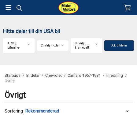
Hitta delar till din USA bil
1. Välj
3. Välj
2. Välj modell
Sök bildelar
bilmärke
årsmodell
Startsida
/
Bildelar
/
Chevrolet
/
Camaro 1967-1981
/
Inredning
/
Övrigt
Övrigt
Sortering