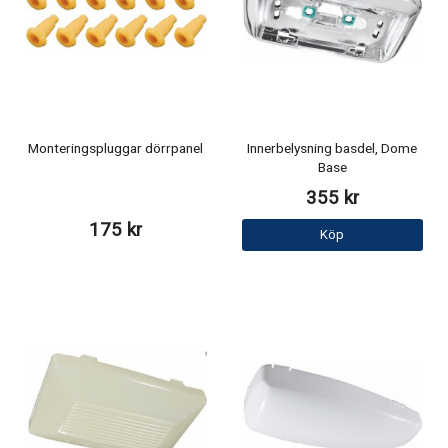
Monteringspluggar dörrpanel
Innerbelysning basdel, Dome
Base
355 kr
175 kr
Köp