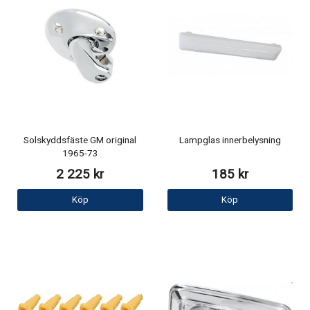
Solskyddsfäste GM original
Lampglas innerbelysning
1965-73
2 225 kr
185 kr
Köp
Köp