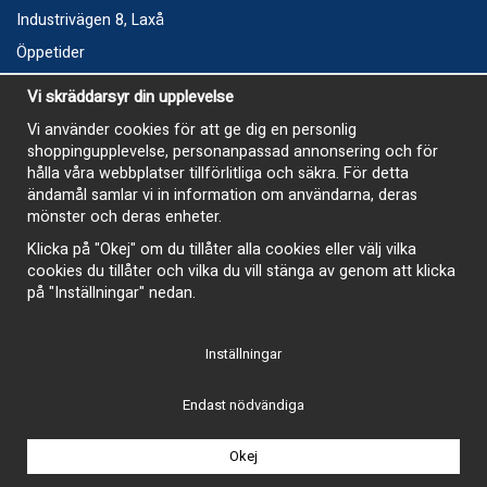
Industrivägen 8, Laxå
Öppetider
Vecka 32
Vi skräddarsyr din upplevelse
Måndag kl 9-12, kl 13 - 15
Vi använder cookies för att ge dig en personlig
Onsdag kl 9-12, kl 13 - 15
shoppingupplevelse, personanpassad annonsering och för
Tisdag, Tordag och Fredag stängt
hålla våra webbplatser tillförlitliga och säkra. För detta
ändamål samlar vi in information om användarna, deras
E-Handelsbutiken är öppen och paket skickas hela
mönster och deras enheter.
sommaren
Klicka på "Okej" om du tillåter alla cookies eller välj vilka
cookies du tillåter och vilka du vill stänga av genom att klicka
på "Inställningar" nedan.
Inställningar
-
Endast nödvändiga
Okej
Drift & produktion:
Wikinggruppen