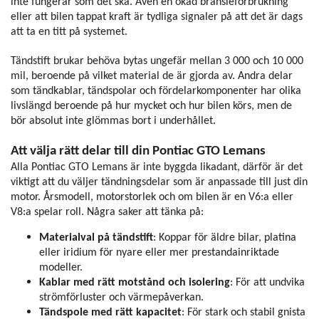
inte fungerar som det ska. Även en ökad bränsleförbrukning
eller att bilen tappat kraft är tydliga signaler på att det är dags
att ta en titt på systemet.
Tändstift brukar behöva bytas ungefär mellan 3 000 och 10 000
mil, beroende på vilket material de är gjorda av. Andra delar
som tändkablar, tändspolar och fördelarkomponenter har olika
livslängd beroende på hur mycket och hur bilen körs, men de
bör absolut inte glömmas bort i underhållet.
Att välja rätt delar till din Pontiac GTO Lemans
Alla Pontiac GTO Lemans är inte byggda likadant, därför är det
viktigt att du väljer tändningsdelar som är anpassade till just din
motor. Årsmodell, motorstorlek och om bilen är en V6:a eller
V8:a spelar roll. Några saker att tänka på:
Materialval på tändstift
: Koppar för äldre bilar, platina
eller iridium för nyare eller mer prestandainriktade
modeller.
Kablar med rätt motstånd och isolering
: För att undvika
strömförluster och värmepåverkan.
Tändspole med rätt kapacitet
: För stark och stabil gnista