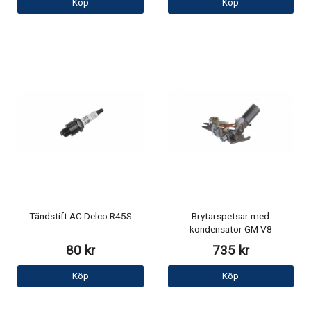
Köp
Köp
Tändstift AC Delco R45S
Brytarspetsar med
kondensator GM V8
80 kr
735 kr
Köp
Köp