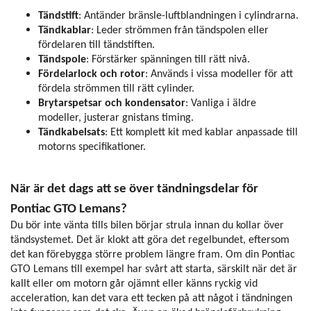
Tändstift
: Antänder bränsle-luftblandningen i cylindrarna.
Tändkablar
: Leder strömmen från tändspolen eller
fördelaren till tändstiften.
Tändspole
: Förstärker spänningen till rätt nivå.
Fördelarlock och rotor
: Används i vissa modeller för att
fördela strömmen till rätt cylinder.
Brytarspetsar och kondensator
: Vanliga i äldre
modeller, justerar gnistans timing.
Tändkabelsats
: Ett komplett kit med kablar anpassade till
motorns specifikationer.
När är det dags att se över tändningsdelar för
Pontiac GTO Lemans?
Du bör inte vänta tills bilen börjar strula innan du kollar över
tändsystemet. Det är klokt att göra det regelbundet, eftersom
det kan förebygga större problem längre fram. Om din Pontiac
GTO Lemans till exempel har svårt att starta, särskilt när det är
kallt eller om motorn går ojämnt eller känns ryckig vid
acceleration, kan det vara ett tecken på att något i tändningen