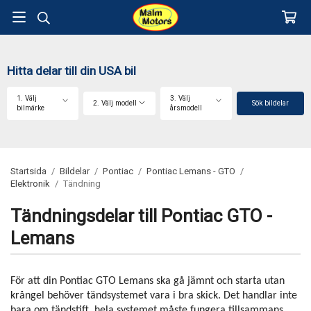
Hitta delar till din USA bil
1. Välj
3. Välj
2. Välj modell
Sök bildelar
bilmärke
årsmodell
Startsida
/
Bildelar
/
Pontiac
/
Pontiac Lemans - GTO
/
Elektronik
/
Tändning
Tändningsdelar till Pontiac GTO -
Lemans
För att din Pontiac GTO Lemans ska gå jämnt och starta utan
krångel behöver tändsystemet vara i bra skick. Det handlar inte
bara om tändstift, hela systemet måste fungera tillsammans