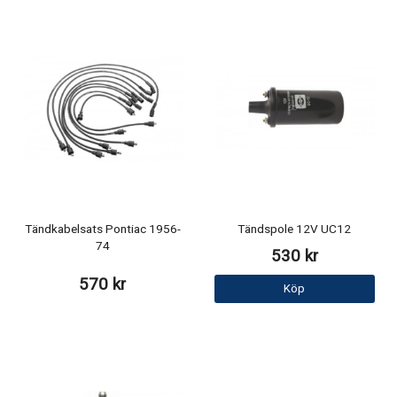
Tändkabelsats Pontiac 1956-
Tändspole 12V UC12
74
530 kr
570 kr
Köp