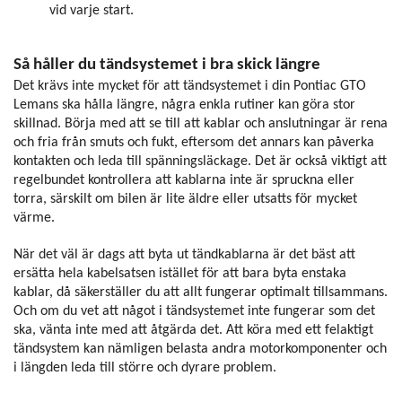
vid varje start.
Så håller du tändsystemet i bra skick längre
Det krävs inte mycket för att tändsystemet i din Pontiac GTO
Lemans ska hålla längre, några enkla rutiner kan göra stor
skillnad. Börja med att se till att kablar och anslutningar är rena
och fria från smuts och fukt, eftersom det annars kan påverka
kontakten och leda till spänningsläckage. Det är också viktigt att
regelbundet kontrollera att kablarna inte är spruckna eller
torra, särskilt om bilen är lite äldre eller utsatts för mycket
värme.
När det väl är dags att byta ut tändkablarna är det bäst att
ersätta hela kabelsatsen istället för att bara byta enstaka
kablar, då säkerställer du att allt fungerar optimalt tillsammans.
Och om du vet att något i tändsystemet inte fungerar som det
ska, vänta inte med att åtgärda det. Att köra med ett felaktigt
tändsystem kan nämligen belasta andra motorkomponenter och
i längden leda till större och dyrare problem.