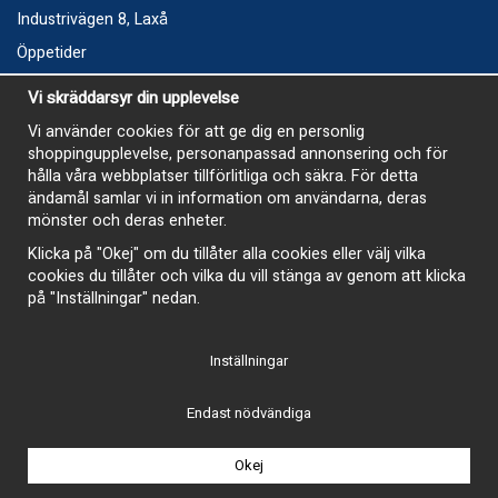
Industrivägen 8, Laxå
Öppetider
Vecka 32
Vi skräddarsyr din upplevelse
Måndag kl 9-12, kl 13 - 15
Vi använder cookies för att ge dig en personlig
Onsdag kl 9-12, kl 13 - 15
shoppingupplevelse, personanpassad annonsering och för
Tisdag, Tordag och Fredag stängt
hålla våra webbplatser tillförlitliga och säkra. För detta
ändamål samlar vi in information om användarna, deras
E-Handelsbutiken är öppen och paket skickas hela
mönster och deras enheter.
sommaren
Klicka på "Okej" om du tillåter alla cookies eller välj vilka
cookies du tillåter och vilka du vill stänga av genom att klicka
på "Inställningar" nedan.
Inställningar
-
Endast nödvändiga
Okej
Drift & produktion:
Wikinggruppen