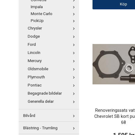
Corvette
Köp
Impala
Monte Carlo
PickUp
Chrysler
Dodge
Ford
Lincoln
Mercury
Oldsmobile
Plymouth
Pontiac
Begagnade bildelar
Generella delar
Renoveringssats va
Bilvård
Chevrolet SB kort p
68
Blästring - Trumling