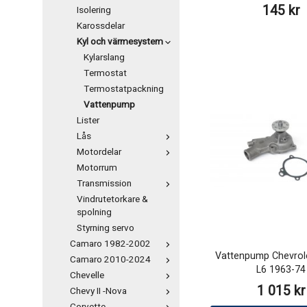
145 kr
Isolering
Karossdelar
Kyl och värmesystem
Kylarslang
Termostat
Termostatpackning
Vattenpump
Lister
Lås
Motordelar
Motorrum
Transmission
Vindrutetorkare &
spolning
Styrning servo
Camaro 1982-2002
Vattenpump Chevrol
Camaro 2010-2024
L6 1963-74
Chevelle
1 015 kr
Chevy II -Nova