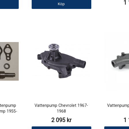
1 
Köp
ttenpump
Vattenpump Chevrolet 1967-
Vattenpump
ump 1955-
1968
2 095 kr
1 