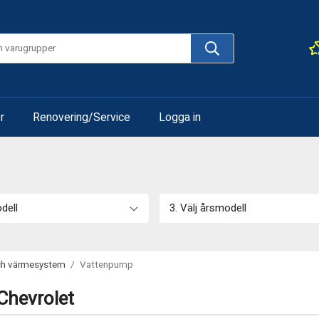
r
Renovering/Service
Logga in
odell
3. Välj årsmodell
ch värmesystem
/
Vattenpump
hevrolet