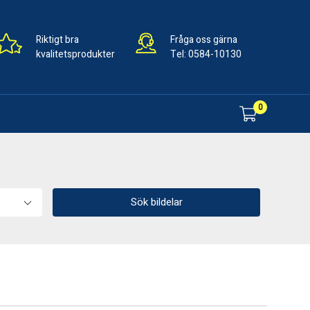
Riktigt bra
Fråga oss gärna
kvalitetsprodukter
Tel:
0584-10130
0
Sök bildelar