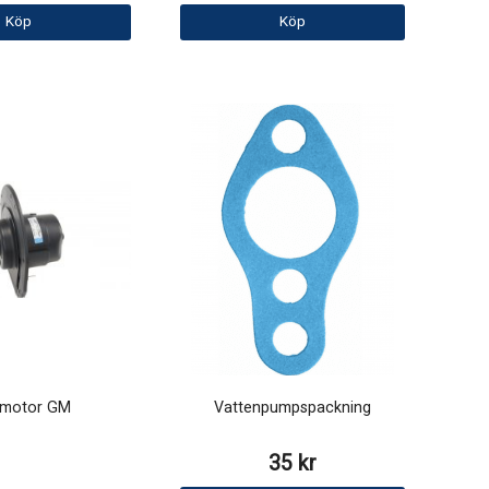
Köp
Köp
tmotor GM
Vattenpumpspackning
35 kr