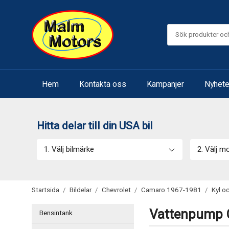
Hem
Kontakta oss
Kampanjer
Nyhete
Hitta delar till din USA bil
1. Välj bilmärke
2. Välj m
Startsida
/
Bildelar
/
Chevrolet
/
Camaro 1967-1981
/
Kyl o
Vattenpump C
Bensintank