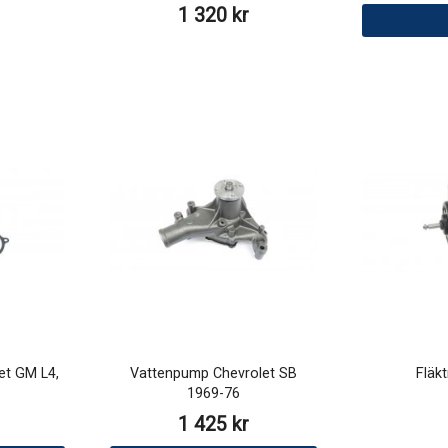
1 320 kr
et GM L4,
Vattenpump Chevrolet SB
Fläk
1969-76
1 425 kr