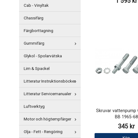
1 595 kr
Cab - Vinyltak
Chassifärg
Färgborttagning
Gummifärg
Glykol - Spolarvätska
Lim & Spackel
Litteratur Instruktionsböcker
Litteratur Servicemanualer
Luftverktyg
Skruvar vattenpump 
BB 1965-68
Motor och högtempfärger
345 kr
Olja - Fett - Rengöring