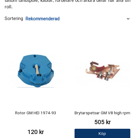
såsom tändspole, kablar, fördelare och andra delar har alla sin
roll.
Sortering
Rotor GM HEI 1974-93
Brytarspetsar GM V8 high rpm
505 kr
120 kr
Köp