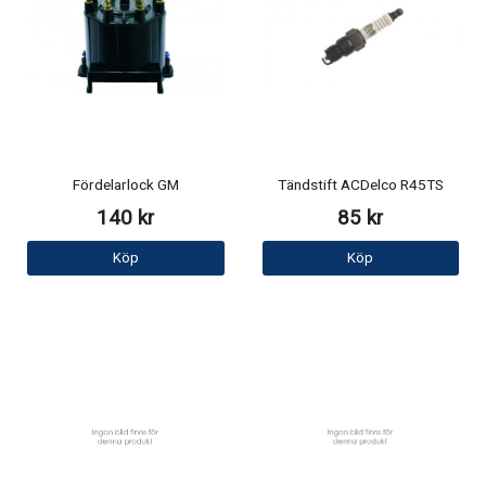
Fördelarlock GM
Tändstift ACDelco R45TS
140 kr
85 kr
Köp
Köp