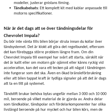
modeller, justerar gnistans timing.
Tändkabelsats
: Ett komplett kit med kablar anpassade till
motorns specifikationer.
När är det dags att se över tändningsdelar för
Chevrolet Impala?
Du bör inte vänta tills bilen börjar strula innan du kollar över
tändsystemet. Det är klokt att göra det regelbundet, eftersom
det kan förebygga större problem längre fram. Om din
Chevrolet Impala till exempel har svårt att starta, särskilt när
det är kallt eller om motorn går ojämnt eller känns ryckig vid
acceleration, kan det vara ett tecken på att något i tändningen
inte fungerar som det ska. Även en ökad bränsleförbrukning
eller att bilen tappat kraft är tydliga signaler på att det är dags
att ta en titt på systemet.
Tändstift brukar behöva bytas ungefär mellan 3 000 och 10 000
mil, beroende på vilket material de är gjorda av. Andra delar
som tändkablar, tändspolar och fördelarkomponenter har olika
livslängd beroende på hur mycket och hur bilen körs, men de