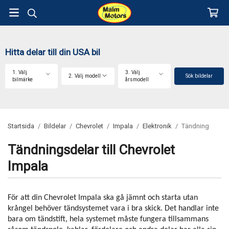
Hitta delar till din USA bil
1. Välj
3. Välj
2. Välj modell
Sök bildelar
bilmärke
årsmodell
Startsida
/
Bildelar
/
Chevrolet
/
Impala
/
Elektronik
/
Tändning
Tändningsdelar till Chevrolet
Impala
För att din Chevrolet Impala ska gå jämnt och starta utan
krångel behöver tändsystemet vara i bra skick. Det handlar inte
bara om tändstift, hela systemet måste fungera tillsammans