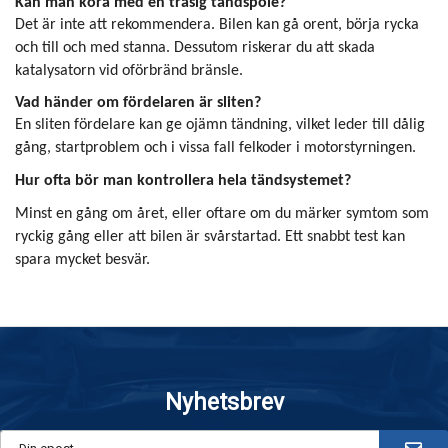
Kan man köra med en trasig tändspole?
Det är inte att rekommendera. Bilen kan gå orent, börja rycka
och till och med stanna. Dessutom riskerar du att skada
katalysatorn vid oförbränd bränsle.
Vad händer om fördelaren är sliten?
En sliten fördelare kan ge ojämn tändning, vilket leder till dålig
gång, startproblem och i vissa fall felkoder i motorstyrningen.
Hur ofta bör man kontrollera hela tändsystemet?
Minst en gång om året, eller oftare om du märker symtom som
ryckig gång eller att bilen är svårstartad. Ett snabbt test kan
spara mycket besvär.
Nyhetsbrev