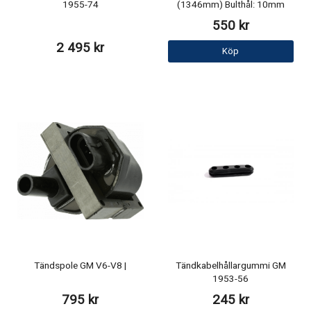
1955-74
(1346mm) Bulthål: 10mm
550 kr
2 495 kr
Köp
Tändspole GM V6-V8 |
Tändkabelhållargummi GM
1953-56
795 kr
245 kr