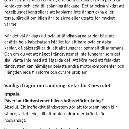
och fria från smuts och fukt, eftersom det annars kan påverka
kontakten och leda till spänningsläckage. Det är också viktigt att
regelbundet kontrollera att kablarna inte är spruckna eller
torra, särskilt om bilen är lite äldre eller utsatts för mycket
värme.
När det väl är dags att byta ut tändkablarna är det bäst att
ersätta hela kabelsatsen istället för att bara byta enstaka
kablar, då säkerställer du att allt fungerar optimalt tillsammans.
Och om du vet att något i tändsystemet inte fungerar som det
ska, vänta inte med att åtgärda det. Att köra med ett felaktigt
tändsystem kan nämligen belasta andra motorkomponenter och
i längden leda till större och dyrare problem.
Vanliga frågor om tändningsdelar för Chevrolet
Impala
Påverkar tändsystemet bilens bränsleförbrukning?
Absolut. Ett ineffektivt tändsystem gör att förbränningen blir
sämre, vilket leder till att motorn drar mer bränsle än
nödvändigt.