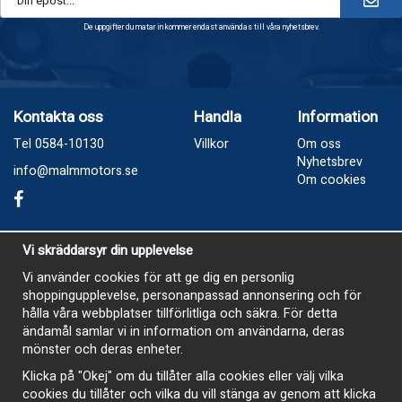
De uppgifter du matar in kommer endast användas till våra nyhetsbrev.
Kontakta oss
Handla
Information
Tel 0584-10130
Villkor
Om oss
Nyhetsbrev
info@malmmotors.se
Om cookies
Besök oss
Vi skräddarsyr din upplevelse
Industrivägen 8, Laxå
Vi använder cookies för att ge dig en personlig
shoppingupplevelse, personanpassad annonsering och för
Öppetider
hålla våra webbplatser tillförlitliga och säkra. För detta
Måndag - Tisdag 13-17
ändamål samlar vi in information om användarna, deras
mönster och deras enheter.
Onsdag Stängt
Klicka på "Okej" om du tillåter alla cookies eller välj vilka
Torsdag 13-17
cookies du tillåter och vilka du vill stänga av genom att klicka