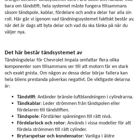
bara om tändstift, hela systemet måste fungera tillsammans
såsom tändspole, kablar, fördelare och andra delar har alla sin
roll. Här går vi igenom vad tändningssystemet faktiskt består av,
när det är dags att byta delar och vad du ska tänka på när du
väljer nya.
Det här består tändsystemet av
Tändningsdelar för Chevrolet Impala omfattar flera olika
komponenter som tillsammans ser till att motorn får en stark
och exakt gnista. Om någon av dessa delar börjar fallera kan
hela bilens prestanda påverkas negativt. De viktigaste delarna
är:
Tändstift
: Antänder bränsle-luftblandningen i cylindrarna.
Tändkablar
: Leder strömmen från tändspolen eller
fördelaren till tändstiften.
Tändspole
: Förstärker spänningen till rätt nivå.
Fördelarlock och rotor
: Används i vissa modeller för att
fördela strömmen till rätt cylinder.
Brytarspetsar och kondensator
: Vanliga i äldre