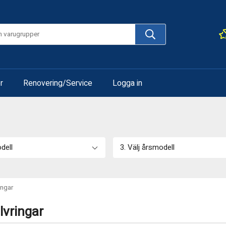
r
Renovering/Service
Logga in
odell
3. Välj årsmodell
ingar
lvringar