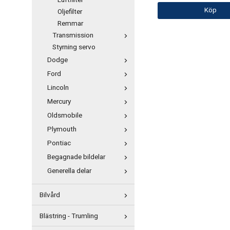
Luftfilter
Köp
Oljefilter
Remmar
Transmission
Styrning servo
Dodge
Ford
Lincoln
Mercury
Oldsmobile
Plymouth
Pontiac
Begagnade bildelar
Generella delar
Bilvård
Blästring - Trumling