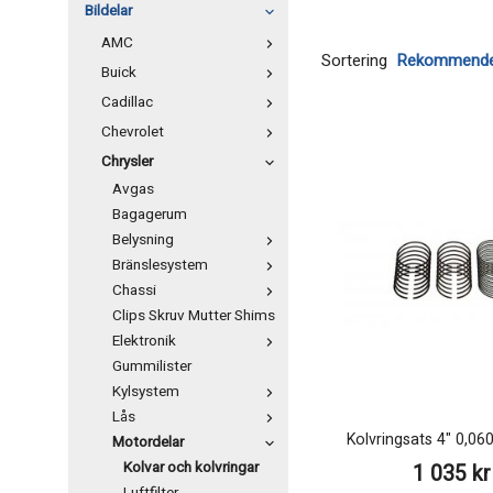
Bildelar
AMC
Sortering
Buick
Cadillac
Chevrolet
Chrysler
Avgas
Bagagerum
Belysning
Bränslesystem
Chassi
Clips Skruv Mutter Shims
Elektronik
Gummilister
Kylsystem
Lås
Kolvringsats 4" 0,06
Motordelar
Kolvar och kolvringar
1 035 kr