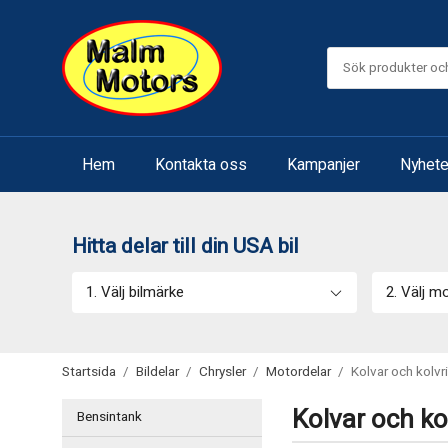
Hem
Kontakta oss
Kampanjer
Nyhete
Hitta delar till din USA bil
1. Välj bilmärke
2. Välj m
Startsida
/
Bildelar
/
Chrysler
/
Motordelar
/
Kolvar och kolvr
Kolvar och ko
Bensintank