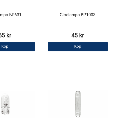
ampa BP631
Glödlampa BP1003
65 kr
45 kr
Köp
Köp