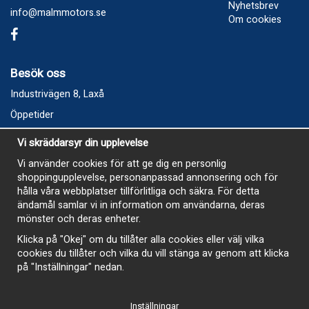
Nyhetsbrev
info@malmmotors.se
Om cookies
Besök oss
Industrivägen 8, Laxå
Öppetider
Vecka 32
Vi skräddarsyr din upplevelse
Måndag kl 9-12, kl 13 - 15
Vi använder cookies för att ge dig en personlig
Onsdag kl 9-12, kl 13 - 15
shoppingupplevelse, personanpassad annonsering och för
Tisdag, Tordag och Fredag stängt
hålla våra webbplatser tillförlitliga och säkra. För detta
ändamål samlar vi in information om användarna, deras
E-Handelsbutiken är öppen och paket skickas hela
mönster och deras enheter.
sommaren
Klicka på "Okej" om du tillåter alla cookies eller välj vilka
cookies du tillåter och vilka du vill stänga av genom att klicka
på "Inställningar" nedan.
Inställningar