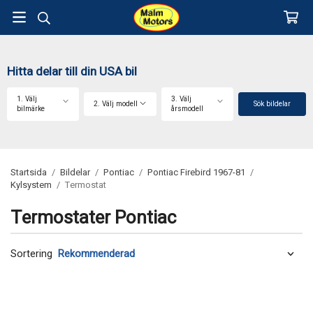
Hitta delar till din USA bil
1. Välj
3. Välj
2. Välj modell
Sök bildelar
bilmärke
årsmodell
Startsida
/
Bildelar
/
Pontiac
/
Pontiac Firebird 1967-81
/
Kylsystem
/
Termostat
Termostater Pontiac
Sortering