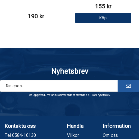
155 kr
190 kr
Köp
Nyhetsbrev
De uppgifter du matar in kommer endast användas till våra nyhetsbrev.
Kontakta oss
Handla
Information
Tel 0584-10130
Villkor
Om oss