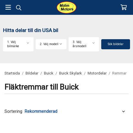
Hitta delar till din USA bil
1. Välj
3. Välj
2. Välj modell
Sök bildelar
bilmärke
årsmodell
Startsida
/
Bildelar
/
Buick
/
Buick Skylark
/
Motordelar
/
Remmar
Fläktremmar till Buick
Sortering