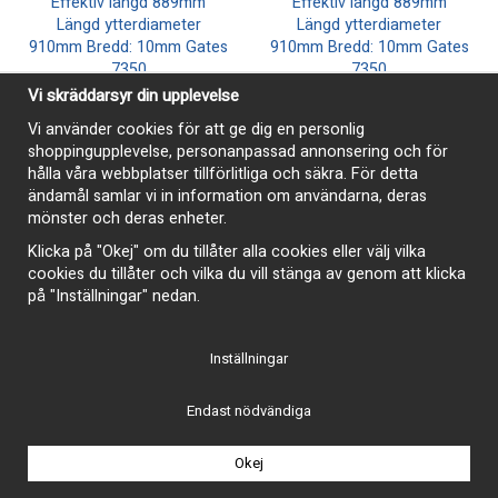
Vi skräddarsyr din upplevelse
Vi använder cookies för att ge dig en personlig
shoppingupplevelse, personanpassad annonsering och för
hålla våra webbplatser tillförlitliga och säkra. För detta
ändamål samlar vi in information om användarna, deras
mönster och deras enheter.
Klicka på "Okej" om du tillåter alla cookies eller välj vilka
Driv/fläktrem 7370 939mm
Driv/fläktrem 7365 927mm
cookies du tillåter och vilka du vill stänga av genom att klicka
190 kr
190 kr
på "Inställningar" nedan.
Köp
Köp
Inställningar
Endast nödvändiga
Okej