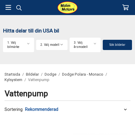
Hitta delar till din USA bil
1. Välj
3. Välj
2. Välj modell
Sök bildelar
bilmärke
årsmodell
Startsida
/
Bildelar
/
Dodge
/
Dodge Polara - Monaco
/
Kylsystem
/
Vattenpump
Vattenpump
Sortering