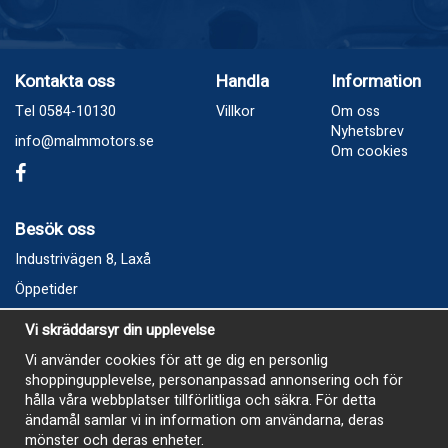
Kontakta oss
Handla
Information
Tel 0584-10130
Villkor
Om oss
Nyhetsbrev
info@malmmotors.se
Om cookies
Besök oss
Industrivägen 8, Laxå
Öppetider
Vecka 32
Vi skräddarsyr din upplevelse
Måndag kl 9-12, kl 13 - 15
Vi använder cookies för att ge dig en personlig
Onsdag kl 9-12, kl 13 - 15
shoppingupplevelse, personanpassad annonsering och för
Tisdag, Tordag och Fredag stängt
hålla våra webbplatser tillförlitliga och säkra. För detta
ändamål samlar vi in information om användarna, deras
E-Handelsbutiken är öppen och paket skickas hela
mönster och deras enheter.