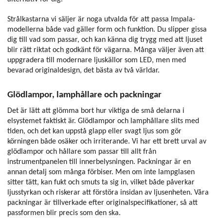
Strålkastarna vi säljer är noga utvalda för att passa Impala-
modellerna både vad gäller form och funktion. Du slipper gissa
dig till vad som passar, och kan känna dig trygg med att ljuset
blir rätt riktat och godkänt för vägarna. Många väljer även att
uppgradera till modernare ljuskällor som LED, men med
bevarad originaldesign, det bästa av två världar.
Glödlampor, lamphållare och packningar
Det är lätt att glömma bort hur viktiga de små delarna i
elsystemet faktiskt är. Glödlampor och lamphållare slits med
tiden, och det kan uppstå glapp eller svagt ljus som gör
körningen både osäker och irriterande. Vi har ett brett urval av
glödlampor och hållare som passar till allt från
instrumentpanelen till innerbelysningen. Packningar är en
annan detalj som många förbiser. Men om inte lampglasen
sitter tätt, kan fukt och smuts ta sig in, vilket både påverkar
ljusstyrkan och riskerar att förstöra insidan av ljusenheten. Våra
packningar är tillverkade efter originalspecifikationer, så att
passformen blir precis som den ska.