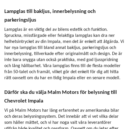
Lampglas till bakljus, innerbelysning och
parkeringsljus
Lampglas är en viktig del av bilens estetik och funktion.
Spruckna, missfärgade eller felaktiga lampglas kan dra ner
helhetsintrycket av din Impala, men det är enkelt att åtgärda. Vi
har nya lampglas till bland annat bakljus, parkeringsljus och
innerbelysning, tillverkade efter originalmått och design. De är
inte bara snygga utan också praktiska, med god ljusspridning
och lång hållbarhet. Våra lampglas finns till de flesta modeller
från 50-talet och framåt, vilket gör det enkelt för dig att hitta
rätt oavsett om du har en tidig Impala eller en senare modell.
Därför ska du välja Malm Motors för belysning till
Chevrolet Impala
Vi på Malm Motors har lång erfarenhet av amerikanska bilar
och deras belysningssystem. Det innebär att vi vet vilka delar
som håller måttet, och vi har noga valt våra leverantörer
utifrån både kvalitet och passform. Oavsett om du letar efter