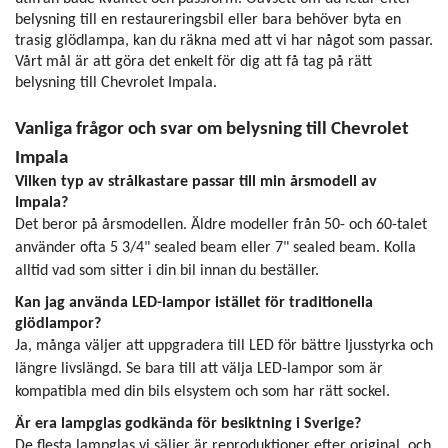
belysning till en restaureringsbil eller bara behöver byta en
trasig glödlampa, kan du räkna med att vi har något som passar.
Vårt mål är att göra det enkelt för dig att få tag på rätt
belysning till Chevrolet Impala.
Vanliga frågor och svar om belysning till Chevrolet
Impala
Vilken typ av strålkastare passar till min årsmodell av
Impala?
Det beror på årsmodellen. Äldre modeller från 50- och 60-talet
använder ofta 5 3/4" sealed beam eller 7" sealed beam. Kolla
alltid vad som sitter i din bil innan du beställer.
Kan jag använda LED-lampor istället för traditionella
glödlampor?
Ja, många väljer att uppgradera till LED för bättre ljusstyrka och
längre livslängd. Se bara till att välja LED-lampor som är
kompatibla med din bils elsystem och som har rätt sockel.
Är era lampglas godkända för besiktning i Sverige?
De flesta lampglas vi säljer är reproduktioner efter original, och