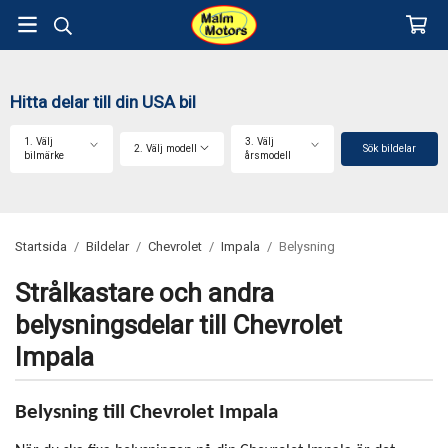
Hitta delar till din USA bil
1. Välj
3. Välj
2. Välj modell
Sök bildelar
bilmärke
årsmodell
Startsida
/
Bildelar
/
Chevrolet
/
Impala
/
Belysning
Strålkastare och andra
belysningsdelar till Chevrolet
Impala
Belysning till Chevrolet Impala