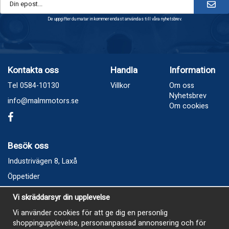
De uppgifter du matar in kommer endast användas till våra nyhetsbrev.
Kontakta oss
Handla
Information
Tel 0584-10130
Villkor
Om oss
Nyhetsbrev
info@malmmotors.se
Om cookies
Besök oss
Industrivägen 8, Laxå
Öppetider
Vecka 32
Vi skräddarsyr din upplevelse
Måndag kl 9-12, kl 13 - 15
Vi använder cookies för att ge dig en personlig
Onsdag kl 9-12, kl 13 - 15
shoppingupplevelse, personanpassad annonsering och för