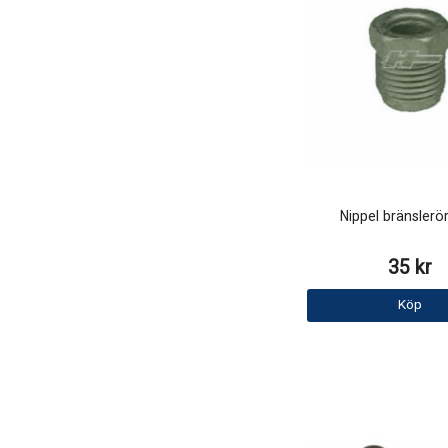
Nippel bränslerö
35 kr
Köp