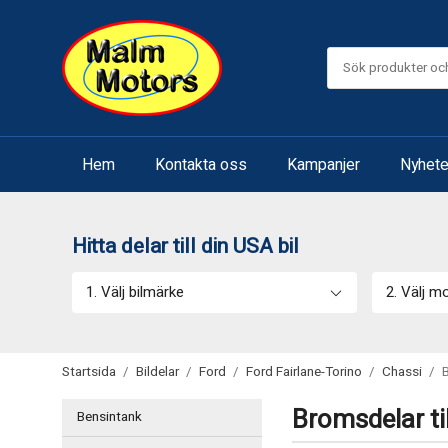
Hem
Kontakta oss
Kampanjer
Nyhete
Hitta delar till din USA bil
1. Välj bilmärke
2. Välj m
Startsida
/
Bildelar
/
Ford
/
Ford Fairlane-Torino
/
Chassi
/
Bromsdelar ti
Bensintank