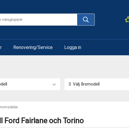
r
Renovering/Service
Logga in
odell
3. Välj årsmodell
Bromsdelar
ll Ford Fairlane och Torino