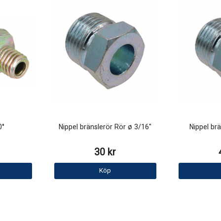
90°
Nippel bränslerör Rör ø 3/16"
Nippel br
30 kr
Köp