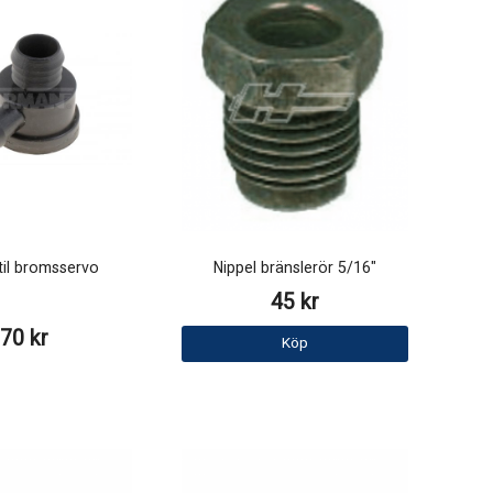
il bromsservo
Nippel bränslerör 5/16"
45 kr
70 kr
Köp