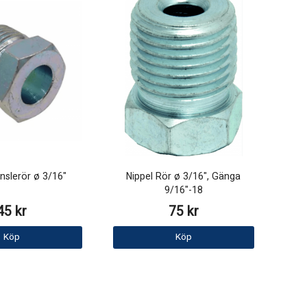
änslerör ø 3/16"
Nippel Rör ø 3/16", Gänga
9/16"-18
45 kr
75 kr
Köp
Köp