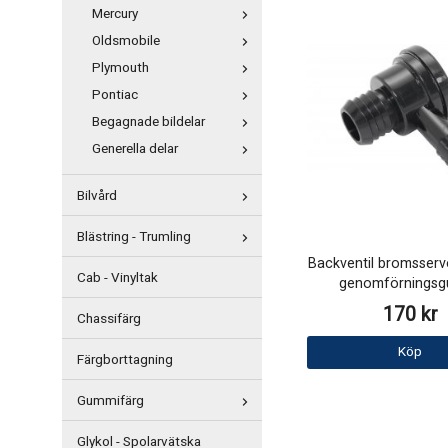
Mercury
Oldsmobile
Plymouth
Pontiac
Begagnade bildelar
Generella delar
Bilvård
Blästring - Trumling
Backventil bromsservo
Cab - Vinyltak
genomförnings
170 kr
Chassifärg
Köp
Färgborttagning
Gummifärg
Glykol - Spolarvätska