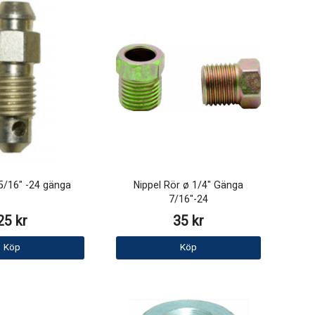
5/16" -24 gänga
Nippel Rör ø 1/4" Gänga
7/16"-24
25 kr
35 kr
Köp
Köp