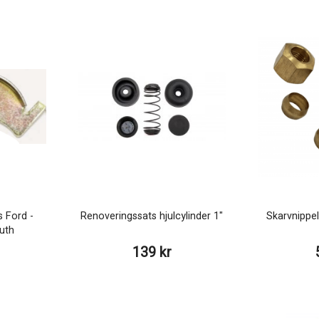
 Ford -
Renoveringssats hjulcylinder 1"
Skarvnippel
uth
139 kr