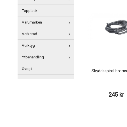
Topplack
Varumärken
Verkstad
Verktyg
Ytbehandling
Övrigt
Skyddsspiral broms
245 kr