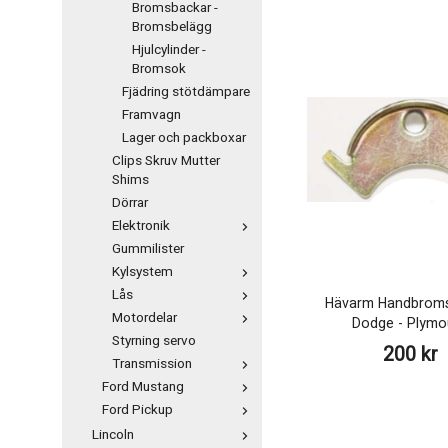
Bromsbackar -
Bromsbelägg
Hjulcylinder -
Bromsok
Fjädring stötdämpare
Framvagn
Lager och packboxar
Clips Skruv Mutter
Shims
Dörrar
Elektronik
Gummilister
Kylsystem
Lås
Hävarm Handbroms
Motordelar
Dodge - Plymo
Styrning servo
200 kr
Transmission
Ford Mustang
Ford Pickup
Lincoln