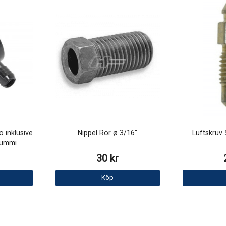
 inklusive
Nippel Rör ø 3/16"
Luftskruv 
gummi
30 kr
Köp