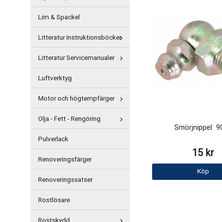
Lim & Spackel
Litteratur Instruktionsböcker
Litteratur Servicemanualer
Luftverktyg
Motor och högtempfärger
Olja - Fett - Rengöring
Smörjnippel 
Pulverlack
15 kr
Renoveringsfärger
Köp
Renoveringssatser
Rostlösare
Rostskydd