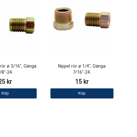
rör ø 3/16", Gänga
Nippel rör ø 1/4", Gänga
/8"-24.
7/16"-24.
25 kr
15 kr
Köp
Köp