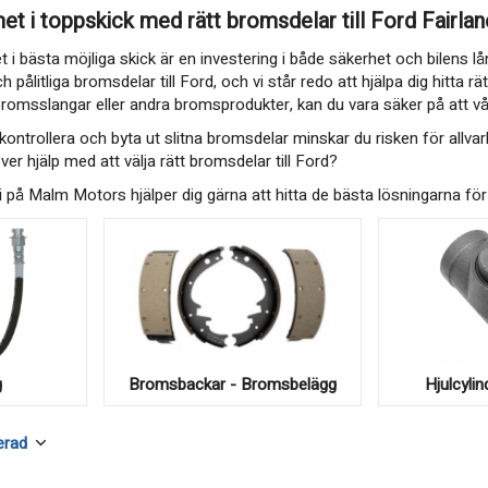
t i toppskick med rätt bromsdelar till Ford Fairlan
i bästa möjliga skick är en investering i både säkerhet och bilens lå
och pålitliga bromsdelar till Ford, och vi står redo att hjälpa dig hit
romsslangar eller andra bromsprodukter, kan du vara säker på att v
ntrollera och byta ut slitna bromsdelar minskar du risken för allvarl
ver hjälp med att välja rätt bromsdelar till Ford?
på Malm Motors hjälper dig gärna att hitta de bästa lösningarna för d
g
Bromsbackar - Bromsbelägg
Hjulcyli