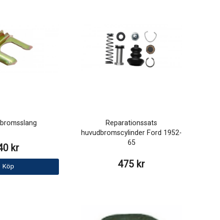
 bromsslang
Reparationssats
huvudbromscylinder Ford 1952-
65
40 kr
475 kr
Köp