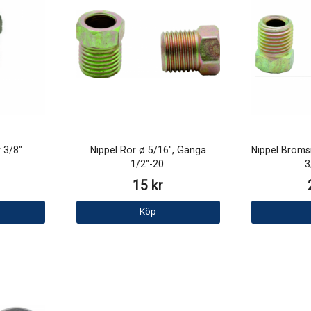
r 3/8"
Nippel Rör ø 5/16", Gänga
Nippel Broms
1/2"-20.
3
15 kr
Köp