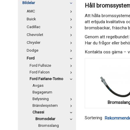
Bildelar
Håll bromssysteme
AMC
Att hålla bromssystemet 
Buick
att erbjuda kvalitativa 
Cadillac
bromsbackar, fräscha b
Chevrolet
Genom att regelbundet ko
Chrysler
Har du frågor eller behö
Dodge
Kontakta oss gärna – vi 
Ford
Ford Fullsize
Ford Falcon
Ford Fairlane-Torino
Avgas
Bagagerum
Belysning
Bromsslan
Bränslesystem
Chassi
Sortering
Bromsdelar
Bromsslang