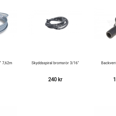
" 7,62m
Skyddsspiral bromsrör 3/16"
Backvent
240 kr
1