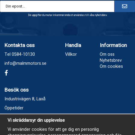
De uppgifter du matar in kommer endast användas till våra nyhetsbrev.
Kontakta oss
Handla
Information
Tel 0584-10130
Villkor
Om oss
Nyhetsbrev
info@malmmotors.se
Om cookies
Besök oss
Industrivägen 8, Laxå
Öppetider
Vecka 32
Vi skräddarsyr din upplevelse
Måndag kl 9-12, kl 13 - 15
Vi använder cookies för att ge dig en personlig
Onsdag kl 9-12, kl 13 - 15