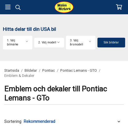
Hitta delar till din USA bil
1. Välj
3. Välj
2. Välj modell
Sök bildelar
bilmärke
årsmodell
Startsida
/
Bildelar
/
Pontiac
/
Pontiac Lemans - GTO
/
Emblem & Dekaler
Emblem och dekaler till Pontiac
Lemans - GTo
Sortering