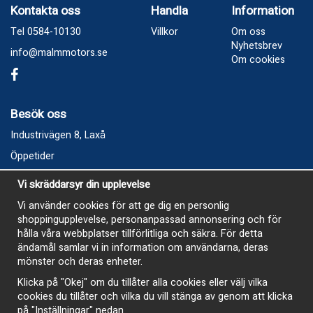
Kontakta oss
Handla
Information
Tel 0584-10130
Villkor
Om oss
Nyhetsbrev
info@malmmotors.se
Om cookies
Besök oss
Industrivägen 8, Laxå
Öppetider
Vecka 32
Vi skräddarsyr din upplevelse
Måndag kl 9-12, kl 13 - 15
Vi använder cookies för att ge dig en personlig
Onsdag kl 9-12, kl 13 - 15
shoppingupplevelse, personanpassad annonsering och för
Tisdag, Tordag och Fredag stängt
hålla våra webbplatser tillförlitliga och säkra. För detta
ändamål samlar vi in information om användarna, deras
E-Handelsbutiken är öppen och paket skickas hela
mönster och deras enheter.
sommaren
Klicka på "Okej" om du tillåter alla cookies eller välj vilka
cookies du tillåter och vilka du vill stänga av genom att klicka
på "Inställningar" nedan.