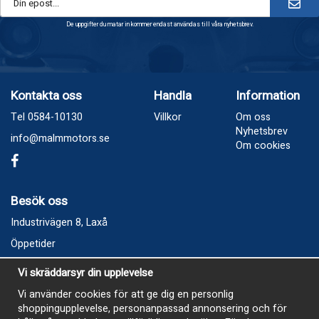
De uppgifter du matar in kommer endast användas till våra nyhetsbrev.
Kontakta oss
Handla
Information
Tel 0584-10130
Villkor
Om oss
Nyhetsbrev
info@malmmotors.se
Om cookies
Besök oss
Industrivägen 8, Laxå
Öppetider
Vecka 32
Vi skräddarsyr din upplevelse
Måndag kl 9-12, kl 13 - 15
Vi använder cookies för att ge dig en personlig
Onsdag kl 9-12, kl 13 - 15
shoppingupplevelse, personanpassad annonsering och för