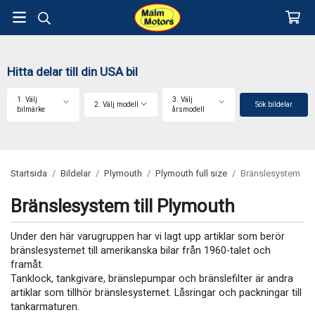
Hitta delar till din USA bil
1. Välj
3. Välj
2. Välj modell
Sök bildelar
bilmärke
årsmodell
Startsida
/
Bildelar
/
Plymouth
/
Plymouth full size
/
Bränslesystem
Bränslesystem till Plymouth
Under den här varugruppen har vi lagt upp artiklar som berör
bränslesystemet till amerikanska bilar från 1960-talet och
framåt.
Tanklock, tankgivare, bränslepumpar och bränslefilter är andra
artiklar som tillhör bränslesystemet. Låsringar och packningar till
tankarmaturen.