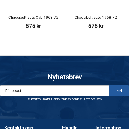
Chassibult sats Cab 1968-72
Chassibult sats 1968-72
575 kr
575 kr
Nyhetsbrev
De uppgifter du matar in kommer endast användas till våra nyhetsbrev.
Kontakta oss
Handla
Information