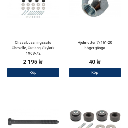
Chassibussningssats
Hjulmutter 7/16"-20
Chevelle, Cutlass, Skylark
högergänga
1968-72
2 195 kr
40 kr
Köp
Köp