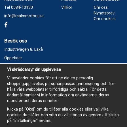
Tel 0584-10130
Villkor
Om oss
Nyhetsbrev
info@malmmotors.se
Om cookies
Besök oss
Industrivägen 8, Laxå
Öppetider
Vecka 32
Vi skräddarsyr din upplevelse
Måndag kl 9-12, kl 13 - 15
Vi använder cookies för att ge dig en personlig
Onsdag kl 9-12, kl 13 - 15
shoppingupplevelse, personanpassad annonsering och för
Tisdag, Tordag och Fredag stängt
hålla våra webbplatser tillförlitliga och säkra. För detta
ändamål samlar vi in information om användarna, deras
E-Handelsbutiken är öppen och paket skickas hela
mönster och deras enheter.
sommaren
Klicka på "Okej" om du tillåter alla cookies eller välj vilka
cookies du tillåter och vilka du vill stänga av genom att klicka
på "Inställningar" nedan.