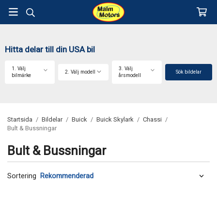
Hitta delar till din USA bil
1. Välj
3. Välj
2. Välj modell
Sök bildelar
bilmärke
årsmodell
Startsida
/
Bildelar
/
Buick
/
Buick Skylark
/
Chassi
/
Bult & Bussningar
Bult & Bussningar
Sortering