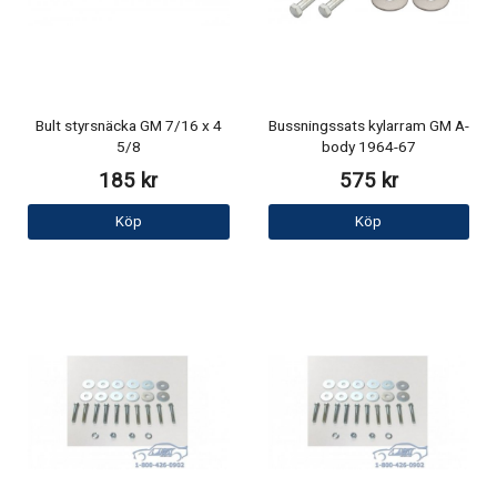
Bult styrsnäcka GM 7/16 x 4
Bussningssats kylarram GM A-
5/8
body 1964-67
185 kr
575 kr
Köp
Köp