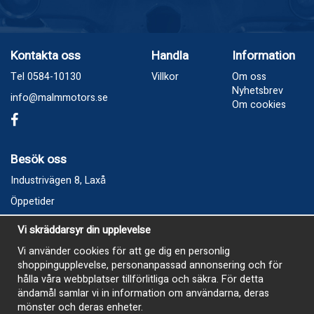
Kontakta oss
Handla
Information
Tel 0584-10130
Villkor
Om oss
Nyhetsbrev
info@malmmotors.se
Om cookies
Besök oss
Industrivägen 8, Laxå
Öppetider
Vecka 32
Vi skräddarsyr din upplevelse
Måndag kl 9-12, kl 13 - 15
Vi använder cookies för att ge dig en personlig
Onsdag kl 9-12, kl 13 - 15
shoppingupplevelse, personanpassad annonsering och för
Tisdag, Tordag och Fredag stängt
hålla våra webbplatser tillförlitliga och säkra. För detta
ändamål samlar vi in information om användarna, deras
E-Handelsbutiken är öppen och paket skickas hela
mönster och deras enheter.
sommaren