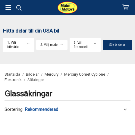
Hitta delar till din USA bil
1. Välj
3. Välj
2. Välj modell
Sök bildelar
bilmärke
årsmodell
Startsida
/
Bildelar
/
Mercury
/
Mercury Comet Cyclone
/
Elektronik
/
Säkringar
Glassäkringar
Sortering