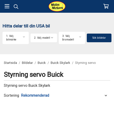
Hitta delar till din USA bil
1. Välj
3. Välj
2. Välj modell
Sök bildelar
bilmärke
årsmodell
Startsida
/
Bildelar
/
Buick
/
Buick Skylark
/
Styrning servo
Styrning servo Buick
Styrning servo Buick Skylark
Sortering