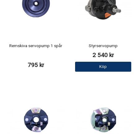
Remskiva servopump 1 spår
Styrservopump
2 540 kr
795 kr
Köp