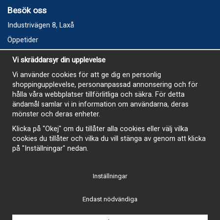
Besök oss
Industrivägen 8, Laxå
Öppetider
Vecka 32
Vi skräddarsyr din upplevelse
Måndag kl 9-12, kl 13 - 15
Vi använder cookies för att ge dig en personlig
Onsdag kl 9-12, kl 13 - 15
shoppingupplevelse, personanpassad annonsering och för
Tisdag, Tordag och Fredag stängt
hålla våra webbplatser tillförlitliga och säkra. För detta
ändamål samlar vi in information om användarna, deras
E-Handelsbutiken är öppen och paket skickas hela
mönster och deras enheter.
sommaren
Klicka på "Okej" om du tillåter alla cookies eller välj vilka
cookies du tillåter och vilka du vill stänga av genom att klicka
på "Inställningar" nedan.
Inställningar
-
Endast nödvändiga