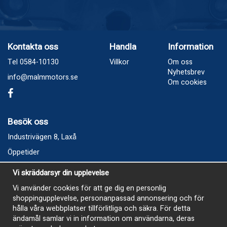
Kontakta oss
Handla
Information
Tel 0584-10130
Villkor
Om oss
Nyhetsbrev
info@malmmotors.se
Om cookies
Besök oss
Industrivägen 8, Laxå
Öppetider
Vecka 32
Vi skräddarsyr din upplevelse
Måndag kl 9-12, kl 13 - 15
Vi använder cookies för att ge dig en personlig
Onsdag kl 9-12, kl 13 - 15
shoppingupplevelse, personanpassad annonsering och för
Tisdag, Tordag och Fredag stängt
hålla våra webbplatser tillförlitliga och säkra. För detta
ändamål samlar vi in information om användarna, deras
E-Handelsbutiken är öppen och paket skickas hela