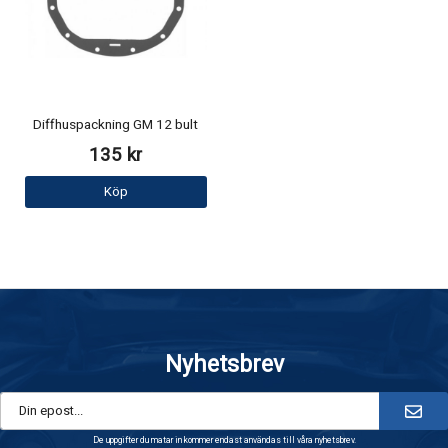
Diffhuspackning GM 12 bult
135 kr
Köp
Nyhetsbrev
De uppgifter du matar in kommer endast användas till våra nyhetsbrev.