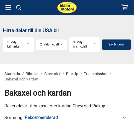
Hitta delar till din USA bil
1. Välj
3. Välj
2. Välj modell
Sök bildelar
bilmärke
årsmodell
Startsida
/
Bildelar
/
Chevrolet
/
PickUp
/
Transmission
/
Bakaxel och kardan
Bakaxel och kardan
Reservdelar till bakaxel och kardan Chevrolet Pickup
Sortering