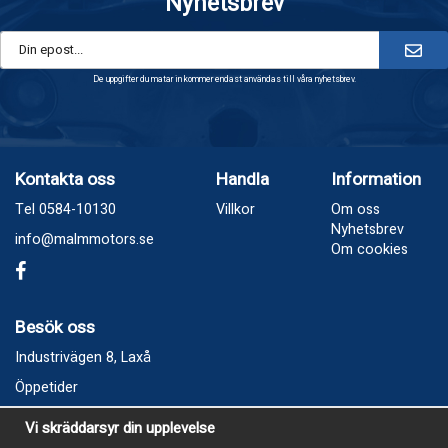
Nyhetsbrev
De uppgifter du matar in kommer endast användas till våra nyhetsbrev.
Kontakta oss
Handla
Information
Tel 0584-10130
Villkor
Om oss
Nyhetsbrev
info@malmmotors.se
Om cookies
Besök oss
Industrivägen 8, Laxå
Öppetider
Vecka 32
Vi skräddarsyr din upplevelse
Måndag kl 9-12, kl 13 - 15