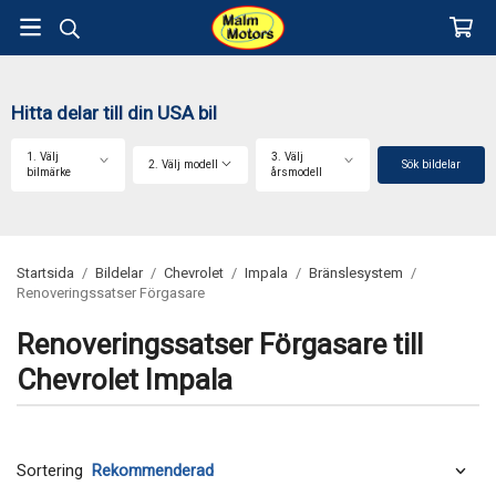
Hitta delar till din USA bil
1. Välj
3. Välj
2. Välj modell
Sök bildelar
bilmärke
årsmodell
Startsida
/
Bildelar
/
Chevrolet
/
Impala
/
Bränslesystem
/
Renoveringssatser Förgasare
Renoveringssatser Förgasare till
Chevrolet Impala
Sortering