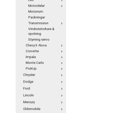
Lås
Motordelar
Motorrum
Packningar
Transmission
Vindrutetorkare &
spolning
Styrning servo
Chevy II -Nova
Corvette
Impala
Monte Carlo
PickUp
Chrysler
Dodge
Ford
Lincoln
Mercury
Oldsmobile