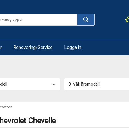
r
Renovering/Service
Logga in
odell
3. Välj årsmodell
mattor
hevrolet Chevelle