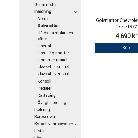
Gummilister
Inredning
Dörrar
Golvmattor Chevrolet
Golvmattor
1970-1972
Hårdvara stolar och
4 690 kr
säten
Innertak
Köp
Inredningsmattor
Instrumentpanel
Klädsel 1960 - tal
Klädsel 1970 - tal
Konsoll
Pedaler
Rattstång
Övrigt inredning
Isolering
Karossdelar
Kyl och värmesystem
Lister