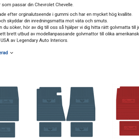
r som passar din Chevrolet Chevelle.
kade efter orginalutseende i gummi och har en mycket hög kvallite.
 och skyddar din inredningsmatta mot väta och smuts.
 du söker, hör av dig till oss så hjälper vi dig hitta rätt golvmatta till
tt brett utbud av modellanpassande golvmattor till olika amerikans
i USA av Legendary Auto Interiors.