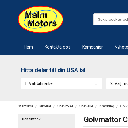
Hem
Kontakta oss
Kampanjer
Nyhete
Hitta delar till din USA bil
1. Välj bilmärke
2. Välj m
Startsida
/
Bildelar
/
Chevrolet
/
Chevelle
/
Inredning
/
Golv
Golvmattor C
Bensintank