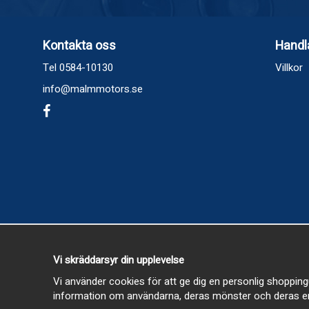
Kontakta oss
Handl
Tel 0584-10130
Villkor
info@malmmotors.se
Vi skräddarsyr din upplevelse
Vi använder cookies för att ge dig en personlig shopping
information om användarna, deras mönster och deras en