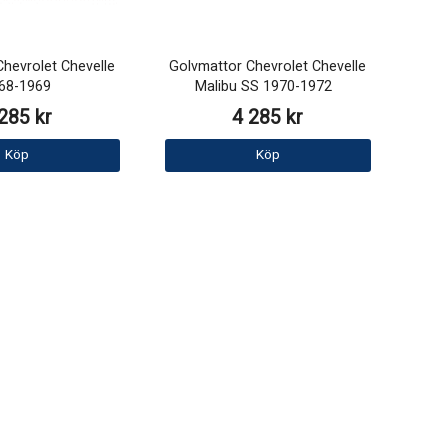
hevrolet Chevelle
Golvmattor Chevrolet Chevelle
68-1969
Malibu SS 1970-1972
285 kr
4 285 kr
Köp
Köp