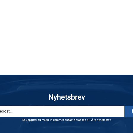
Nyhetsbrev
De uppgifter du matar in kommer endast användas till våra nyhetsbrev.