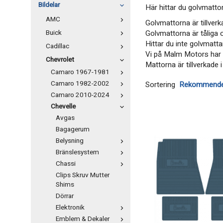
Bildelar
Här hittar du golvmatto
AMC
Golvmattorna är tillver
Buick
Golvmattorna är tåliga
Hittar du inte golvmattan
Cadillac
Vi på Malm Motors har e
Chevrolet
Mattorna är tillverkade 
Camaro 1967-1981
Camaro 1982-2002
Sortering
Camaro 2010-2024
Chevelle
Avgas
Bagagerum
Belysning
Bränslesystem
Chassi
Clips Skruv Mutter
Shims
Dörrar
Elektronik
Emblem & Dekaler