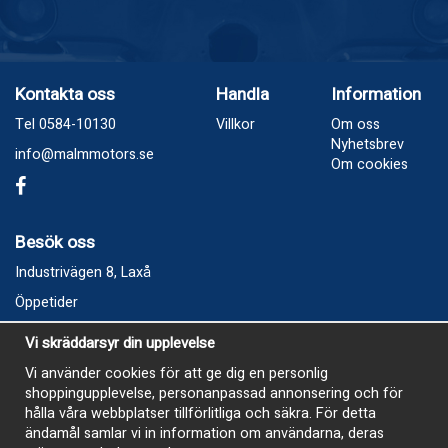
Kontakta oss
Handla
Information
Tel 0584-10130
Villkor
Om oss
Nyhetsbrev
info@malmmotors.se
Om cookies
Besök oss
Industrivägen 8, Laxå
Öppetider
Vecka 32
Vi skräddarsyr din upplevelse
Måndag kl 9-12, kl 13 - 15
Vi använder cookies för att ge dig en personlig
Onsdag kl 9-12, kl 13 - 15
shoppingupplevelse, personanpassad annonsering och för
Tisdag, Tordag och Fredag stängt
hålla våra webbplatser tillförlitliga och säkra. För detta
ändamål samlar vi in information om användarna, deras
E-Handelsbutiken är öppen och paket skickas hela