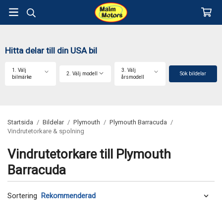
Hitta delar till din USA bil
1. Välj
3. Välj
2. Välj modell
Sök bildelar
bilmärke
årsmodell
Startsida
/
Bildelar
/
Plymouth
/
Plymouth Barracuda
/
Vindrutetorkare & spolning
Vindrutetorkare till Plymouth
Barracuda
Sortering