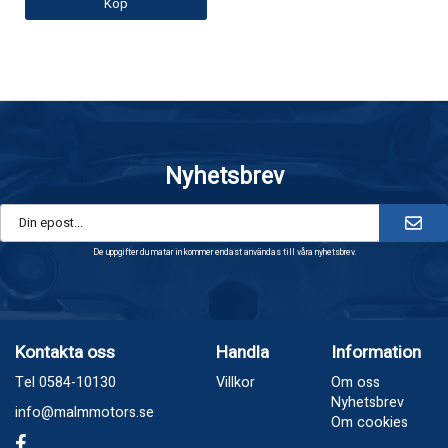
Köp
Nyhetsbrev
De uppgifter du matar in kommer endast användas till våra nyhetsbrev.
Kontakta oss
Handla
Information
Tel 0584-10130
Villkor
Om oss
Nyhetsbrev
info@malmmotors.se
Om cookies