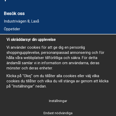
Besök oss
Industrivägen 8, Laxå
Öppetider
Vecka 32
Vi skräddarsyr din upplevelse
Måndag kl 9-12, kl 13 - 15
Vi använder cookies för att ge dig en personlig
Onsdag kl 9-12, kl 13 - 15
shoppingupplevelse, personanpassad annonsering och för
Tisdag, Tordag och Fredag stängt
hålla våra webbplatser tillförlitliga och säkra. För detta
ändamål samlar vi in information om användarna, deras
E-Handelsbutiken är öppen och paket skickas hela
mönster och deras enheter.
sommaren
Klicka på "Okej" om du tillåter alla cookies eller välj vilka
cookies du tillåter och vilka du vill stänga av genom att klicka
på "Inställningar" nedan.
Inställningar
-
Endast nödvändiga