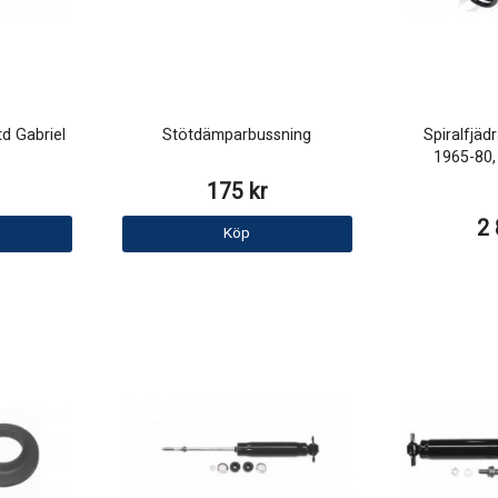
d Gabriel
Stötdämparbussning
Spiralfjäd
1965-80,
175 kr
2 
Köp