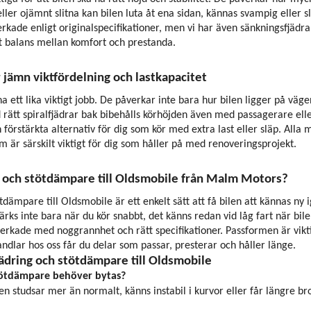
ller ojämnt slitna kan bilen luta åt ena sidan, kännas svampig eller s
rkade enligt originalspecifikationer, men vi har även sänkningsfjädrar
tt balans mellan komfort och prestanda.
r jämn viktfördelning och lastkapacitet
rna ett lika viktigt jobb. De påverkar inte bara hur bilen ligger på väg
 rätt spiralfjädrar bak bibehålls körhöjden även med passagerare ell
förstärkta alternativ för dig som kör med extra last eller släp. Alla
m är särskilt viktigt för dig som håller på med renoveringsprojekt.
ng och stötdämpare till Oldsmobile från Malm Motors?
ötdämpare till Oldsmobile är ett enkelt sätt att få bilen att kännas n
rks inte bara när du kör snabbt, det känns redan vid låg fart när bil
lverkade med noggrannhet och rätt specifikationer. Passformen är vikt
ndlar hos oss får du delar som passar, presterar och håller länge.
jädring och stötdämpare till Oldsmobile
stötdämpare behöver bytas?
len studsar mer än normalt, känns instabil i kurvor eller får längre b