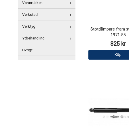
Varumärken
Verkstad
Verktyg
Stötdämpare fram st
1971-85
Ytbehandling
825 kr
Övrigt
Köp