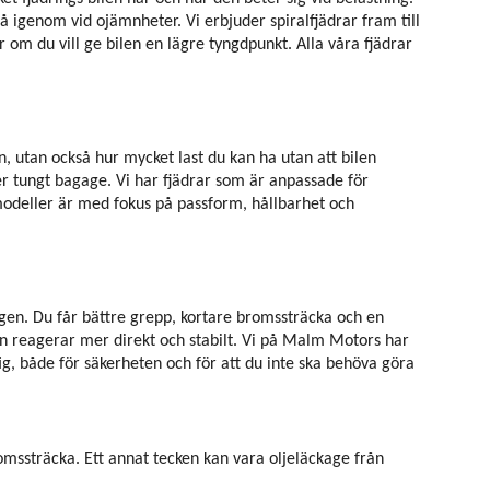
lå igenom vid ojämnheter. Vi erbjuder spiralfjädrar fram till
 om du vill ge bilen en lägre tyngdpunkt. Alla våra fjädrar
en, utan också hur mycket last du kan ha utan att bilen
er tungt bagage. Vi har fjädrar som är anpassade för
 modeller är med fokus på passform, hållbarhet och
y igen. Du får bättre grepp, kortare bromssträcka och en
en reagerar mer direkt och stabilt. Vi på Malm Motors har
ig, både för säkerheten och för att du inte ska behöva göra
romssträcka. Ett annat tecken kan vara oljeläckage från