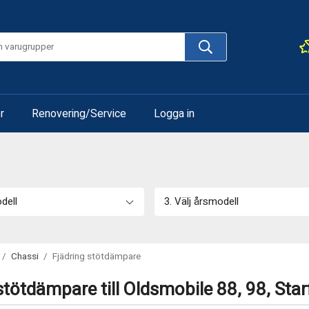
r
Renovering/Service
Logga in
odell
3. Välj årsmodell
/
Chassi
/
Fjädring stötdämpare
stötdämpare till Oldsmobile 88, 98, Starf