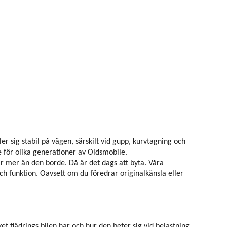
r sig stabil på vägen, särskilt vid gupp, kurvtagning och
för olika generationer av Oldsmobile.
ar mer än den borde. Då är det dags att byta. Våra
ch funktion. Oavsett om du föredrar originalkänsla eller
ket fjädrings bilen har och hur den beter sig vid belastning.