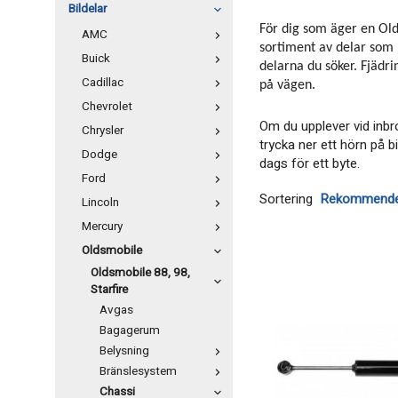
Bildelar
För dig som äger en Olds
AMC
sortiment av delar som 
Buick
delarna du söker. Fjädr
Cadillac
på vägen.
Chevrolet
Om du upplever vid inbr
Chrysler
trycka ner ett hörn på b
Dodge
dags för ett byte.
Ford
Sortering
Lincoln
Mercury
Oldsmobile
Oldsmobile 88, 98,
Starfire
Avgas
Bagagerum
Belysning
Bränslesystem
Chassi