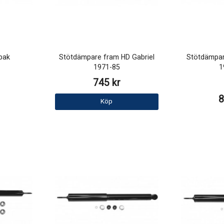
 bak
Stötdämpare fram HD Gabriel
Stötdämpar
1971-85
1
745 kr
8
Köp