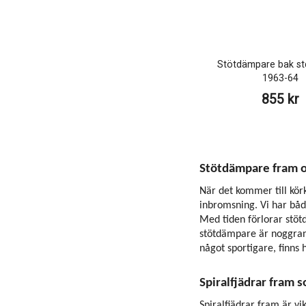
Stötdämpare bak std
1963-64
855 kr
Stötdämpare fram oc
När det kommer till körk
inbromsning. Vi har bå
Med tiden förlorar stötd
stötdämpare är noggrant
något sportigare, finns 
Spiralfjädrar fram 
Spiralfjädrar fram är vi