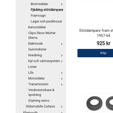
Bromsdelar
Fjädring stötdämpare
Framvagn
Lager och packboxar
Karossdelar
Stötdämpare fram st
Clips Skruv Mutter
1957-64
Shims
925 kr
Elektronik
Gummilister
Köp
Inredning
Kyl och värmesystem
Lister
Lås
Motordelar
Transmission
Vindrutetorkare &
spolning
Styrning servo
Oldsmobile Cutlass
Plymouth