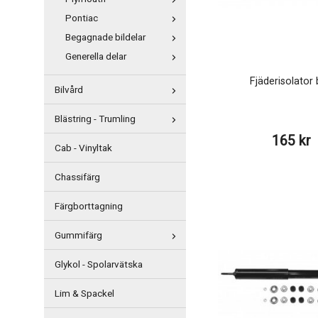
Pontiac
Begagnade bildelar
Generella delar
Fjäderisolator
Bilvård
Blästring - Trumling
165 kr
Cab - Vinyltak
Chassifärg
Färgborttagning
Gummifärg
Glykol - Spolarvätska
Lim & Spackel