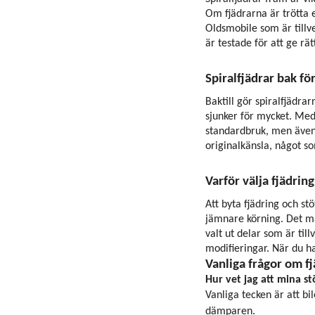
Om fjädrarna är trötta e
Oldsmobile som är tillve
är testade för att ge rä
Spiralfjädrar bak fö
Baktill gör spiralfjädra
sjunker för mycket. Med
standardbruk, men även 
originalkänsla, något so
Varför välja fjädri
Att byta fjädring och st
jämnare körning. Det mä
valt ut delar som är til
modifieringar. När du ha
Vanliga frågor om f
Hur vet jag att mina 
Vanliga tecken är att bi
dämparen.