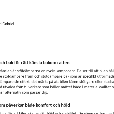
 Gabriel
h bak för rätt känsla bakom ratten
änslan är stötdämparna en nyckelkomponent. De ser till att bilen hålle
de stötdämpare fram och stötdämpare bak som är specifikt utformade 
ämpare sin effekt, det märks på att bilen känns stötigare eller studs
 utvalda från tillverkare som håller måttet både i materialkvalitet o
här alternativ som passar dig.
som påverkar både komfort och höjd
ktiga för att bilen ska ha rätt höjd och stabilitet. De påverkar hur myc