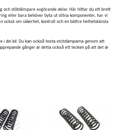
ng och stötdämpare avgörande delar. Här hittar du ett brett
ng eller bara behöver byta ut slitna komponenter, har vi
n också om säkerhet, kontroll och en bättre helhetskänsla
re i din bil. Du kan också testa stötdämparna genom att
 upprepande gånger är detta också ett tecken på att det är