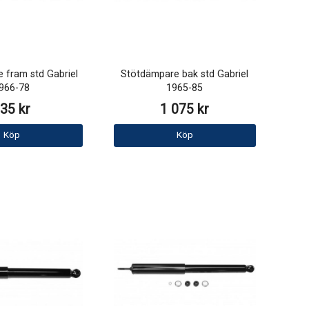
 fram std Gabriel
Stötdämpare bak std Gabriel
966-78
1965-85
35 kr
1 075 kr
Köp
Köp