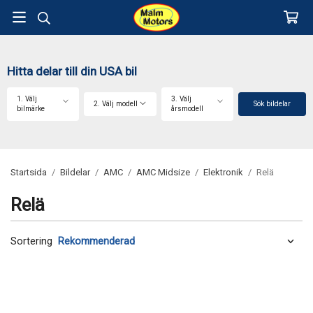
Hitta delar till din USA bil
1. Välj
3. Välj
2. Välj modell
Sök bildelar
bilmärke
årsmodell
Startsida
/
Bildelar
/
AMC
/
AMC Midsize
/
Elektronik
/
Relä
Relä
Sortering