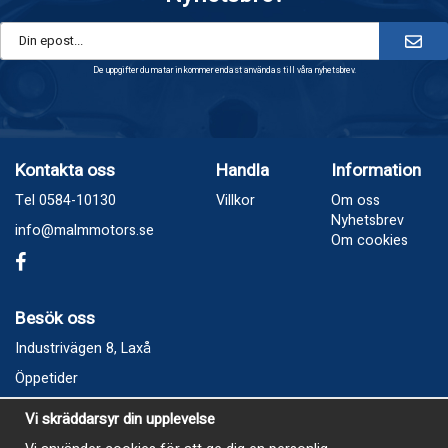
De uppgifter du matar in kommer endast användas till våra nyhetsbrev.
Kontakta oss
Handla
Information
Tel 0584-10130
Villkor
Om oss
Nyhetsbrev
info@malmmotors.se
Om cookies
Besök oss
Industrivägen 8, Laxå
Öppetider
Vecka 32
Vi skräddarsyr din upplevelse
Måndag kl 9-12, kl 13 - 15