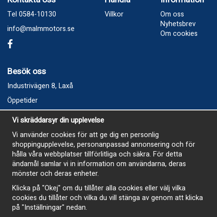
Tel 0584-10130
Villkor
Om oss
Nyhetsbrev
info@malmmotors.se
Om cookies
Besök oss
Industrivägen 8, Laxå
Öppetider
Vecka 32
Vi skräddarsyr din upplevelse
Måndag kl 9-12, kl 13 - 15
Vi använder cookies för att ge dig en personlig
Onsdag kl 9-12, kl 13 - 15
shoppingupplevelse, personanpassad annonsering och för
Tisdag, Tordag och Fredag stängt
hålla våra webbplatser tillförlitliga och säkra. För detta
ändamål samlar vi in information om användarna, deras
E-Handelsbutiken är öppen och paket skickas hela
mönster och deras enheter.
sommaren
Klicka på "Okej" om du tillåter alla cookies eller välj vilka
cookies du tillåter och vilka du vill stänga av genom att klicka
på "Inställningar" nedan.