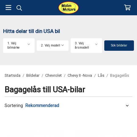
Hitta delar till din USA bil
1. Välj
3. Välj
2. Välj modell
Sök bildelar
bilmärke
årsmodell
Startsida
/
Bildelar
/
Chevrolet
/
Chevy II -Nova
/
Lås
/
Bagagelås
Bagagelås till USA-bilar
Sortering