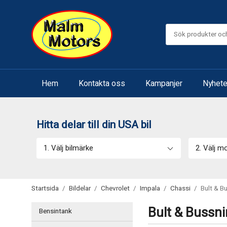
Hem
Kontakta oss
Kampanjer
Nyhete
Hitta delar till din USA bil
1. Välj bilmärke
2. Välj m
Startsida
/
Bildelar
/
Chevrolet
/
Impala
/
Chassi
/
Bult & B
Bult & Bussni
Bensintank