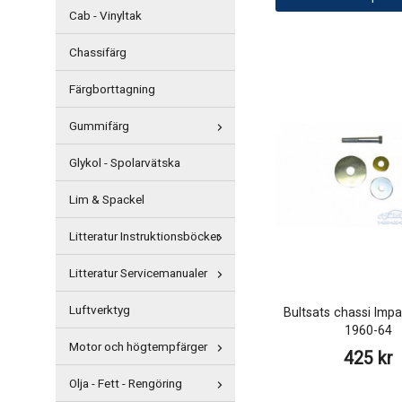
Cab - Vinyltak
Chassifärg
Färgborttagning
Gummifärg
Glykol - Spolarvätska
Lim & Spackel
Litteratur Instruktionsböcker
Litteratur Servicemanualer
Luftverktyg
Bultsats chassi Imp
1960-64
Motor och högtempfärger
425 kr
Olja - Fett - Rengöring