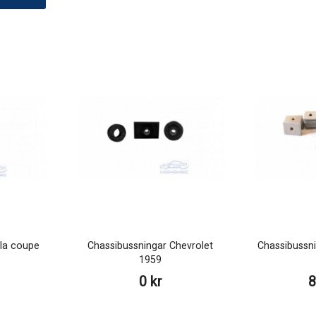
ala coupe
Chassibussningar Chevrolet
Chassibussni
1959
0 kr
8