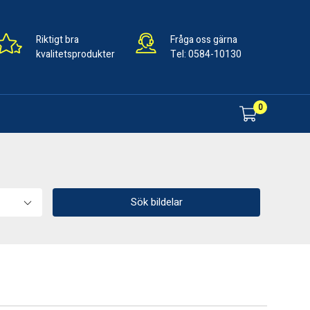
Riktigt bra
Fråga oss gärna
kvalitetsprodukter
Tel:
0584-10130
0
Sök bildelar