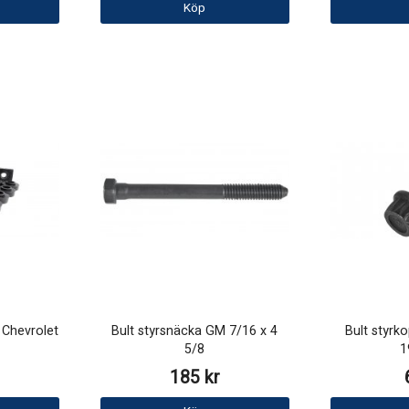
Köp
 Chevrolet
Bult styrsnäcka GM 7/16 x 4
Bult styrk
5/8
1
185 kr