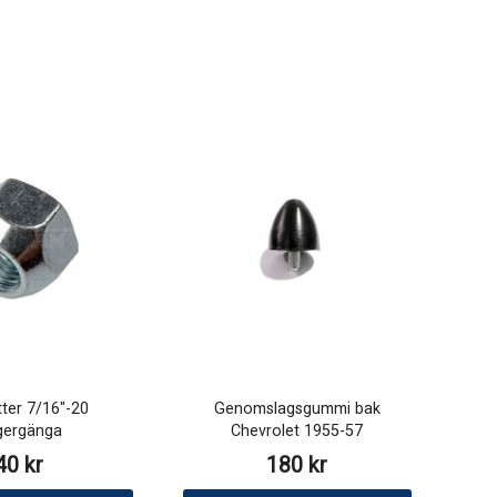
tter 7/16"-20
Genomslagsgummi bak
gergänga
Chevrolet 1955-57
40 kr
180 kr