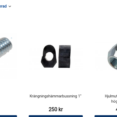
Krängningshämmarbussning 1"
Hjulmu
hö
250 kr