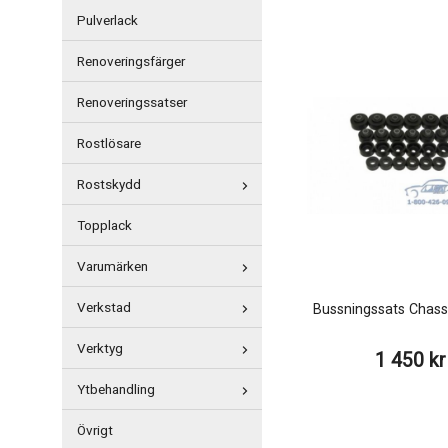
Pulverlack
Renoveringsfärger
Renoveringssatser
Rostlösare
Rostskydd
Topplack
Varumärken
Verkstad
Bussningssats Chass
Verktyg
1 450 kr
Ytbehandling
Övrigt