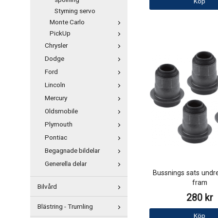
spolning
Köp
Styrning servo
Monte Carlo
PickUp
Chrysler
Dodge
Ford
Lincoln
Mercury
Oldsmobile
Plymouth
Pontiac
Begagnade bildelar
Generella delar
Bussnings sats undr
fram
Bilvård
280 kr
Blästring - Trumling
Köp