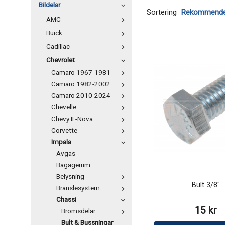
Bildelar
Sortering
AMC
Buick
Cadillac
Chevrolet
Camaro 1967-1981
Camaro 1982-2002
Camaro 2010-2024
Chevelle
Chevy II -Nova
Corvette
Impala
Avgas
Bagagerum
Belysning
Bult 3/8"
Bränslesystem
Chassi
15 kr
Bromsdelar
Bult & Bussningar