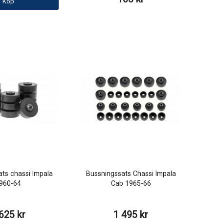
Köp
ts chassi Impala
Bussningssats Chassi Impala
960-64
Cab 1965-66
625 kr
1 495 kr