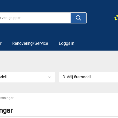
r
Renovering/Service
Logga in
odell
3. Välj årsmodell
ussningar
ngar