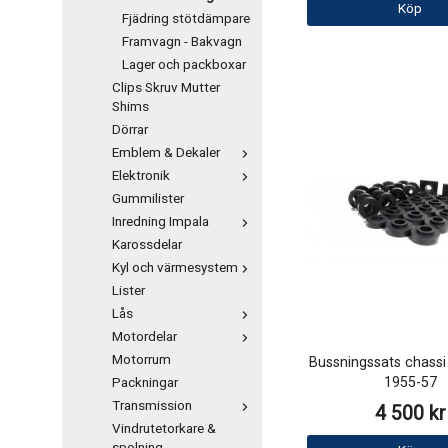
Köp
Fjädring stötdämpare
Framvagn - Bakvagn
Lager och packboxar
Clips Skruv Mutter
Shims
Dörrar
Emblem & Dekaler
Elektronik
Gummilister
Inredning Impala
Karossdelar
Kyl och värmesystem
Lister
Lås
Motordelar
Motorrum
Bussningssats chassi
1955-57
Packningar
Transmission
4 500 kr
Vindrutetorkare &