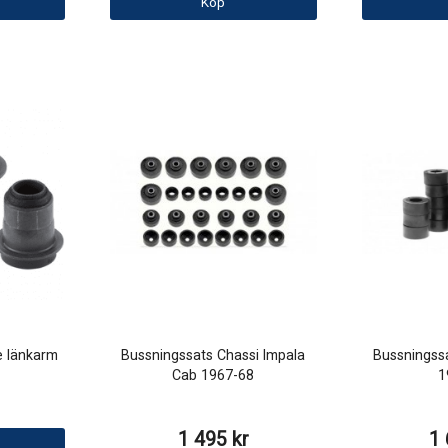
Köp
e länkarm
Bussningssats Chassi Impala
Bussningssa
Cab 1967-68
1
1 495 kr
1 