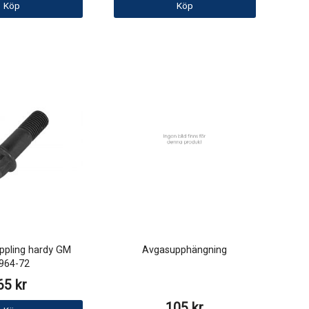
Köp
Köp
oppling hardy GM
Avgasupphängning
964-72
65 kr
105 kr