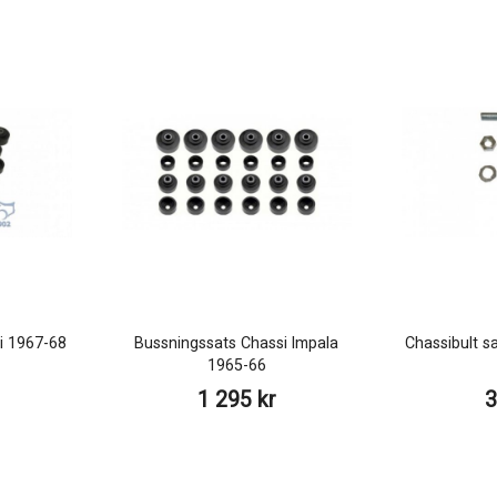
i 1967-68
Bussningssats Chassi Impala
Chassibult s
1965-66
1 295 kr
3