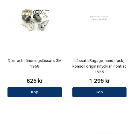
Dörr och tändningslåssats GM
Låssats Bagage, handsfack,
1968
konsoll originalnycklar Pontiac
1965
825 kr
1 295 kr
Köp
Köp