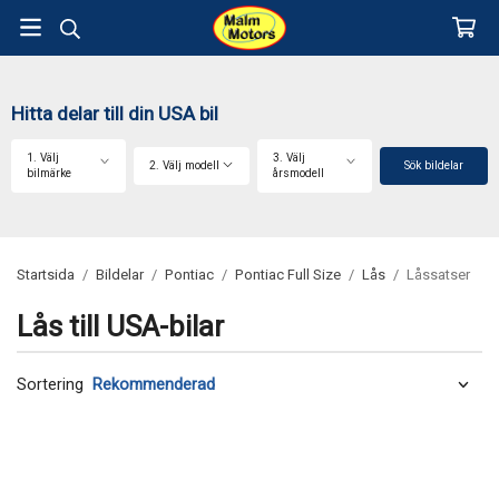
Hitta delar till din USA bil
1. Välj
3. Välj
2. Välj modell
Sök bildelar
bilmärke
årsmodell
Startsida
/
Bildelar
/
Pontiac
/
Pontiac Full Size
/
Lås
/
Låssatser
Lås till USA-bilar
Sortering