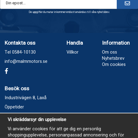
De uppgifter du matar in kommer endast användas till våra nyhetsbrev.
Kontakta oss
Handla
Information
Tel 0584-10130
Villkor
Om oss
Nyhetsbrev
info@malmmotors.se
Om cookies
Besök oss
Industrivägen 8, Laxå
Öppetider
Vecka 32
Vi skräddarsyr din upplevelse
Måndag kl 9-12, kl 13 - 15
Vi använder cookies för att ge dig en personlig
Onsdag kl 9-12, kl 13 - 15
shoppingupplevelse, personanpassad annonsering och för